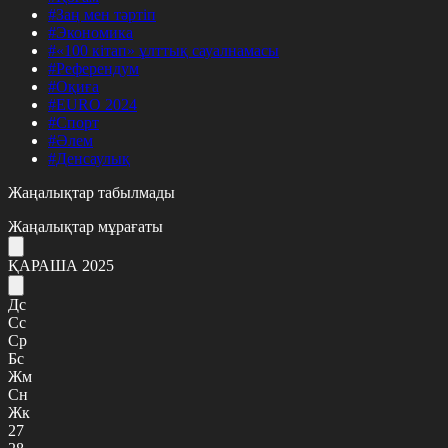
#Заң мен тәртіп
#Экономика
#«100 кітап» ұлттық сауалнамасы
#Референдум
#Оқиға
#EURO 2024
#Спорт
#Әлем
#Денсаулық
Жаңалықтар табылмады
Жаңалықтар мұрағаты
ҚАРАША 2025
Дс
Сс
Ср
Бс
Жм
Сн
Жк
27