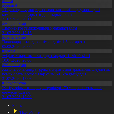
#Білім
#Aqparat
«Тәуелсіздік ұрпақтары» грантын тағайындау жөніндегі
комиссияның қорытынды отырысы өтті
31.07.2026, 20:11
#Жаңалықтар
Шымкентте теміржолшылар марапатталды
31.07.2026, 17:15
#Жаңалықтар
Павлодарда отандық өнім өндірісі 1,5 есе артты
05.08.2026, 20:06
#Қоғам
«Әділет» партиясы кандидаттардың тізімін бекітті
10.07.2026, 20:08
#Жаңалықтар
Ақмола облысында тұрақты жұмыстың арқасында әлеуметтік
көмек алатын отбасылар саны 50%-ға қысқарды
31.07.2026, 17:03
#Жаңалықтар
Жетісу облысының жүргізушілері 170 мыңнан астам жол
ережесін бұзған
31.07.2026, 17:02
Басты
Тікелей эфир