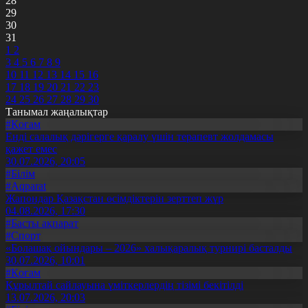
28
29
30
31
1
2
3
4
5
6
7
8
9
10
11
12
13
14
15
16
17
18
19
20
21
22
23
24
25
26
27
28
29
30
Танымал жаңалықтар
#Қоғам
Енді салалық дәрігерге қаралу үшін терапевт жолдамасы
қажет емес
30.07.2026, 20:05
#Білім
#Aqparat
Жапондар Қазақстан өсімдіктерін зерттеп жүр
04.08.2026, 17:30
#Басты ақпарат
#Спорт
«Болашақ ойындары – 2026» халықаралық турнирі басталды
30.07.2026, 10:01
#Қоғам
Құрылтай сайлауына үміткерлердің тізімі бекітілді
13.07.2026, 20:03