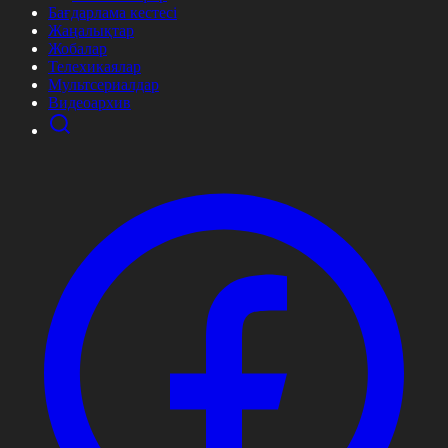
Бағдарлама кестесі
Жаңалықтар
Жобалар
Телехикаялар
Мультсериалдар
Видеоархив