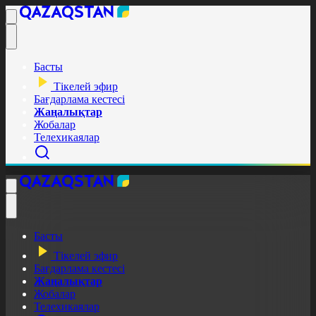
Басты
Тікелей эфир
Бағдарлама кестесі
Жаңалықтар
Жобалар
Телехикаялар
Басты
Тікелей эфир
Бағдарлама кестесі
Жаңалықтар
Жобалар
Телехикаялар