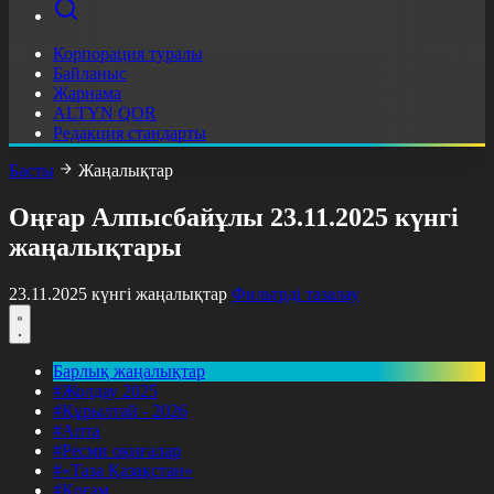
Корпорация туралы
Байланыс
Жарнама
ALTYN QOR
Редакция стандарты
Басты
Жаңалықтар
Оңғар Алпысбайұлы 23.11.2025 күнгі
жаңалықтары
23.11.2025 күнгі жаңалықтар
Фильтрді тазалау
Барлық жаңалықтар
#Жолдау 2025
#Құрылтай - 2026
#Апта
#Ресми оқиғалар
#«Таза Қазақстан»
#Қоғам