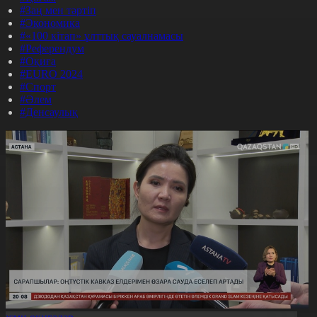
#Заң мен тәртіп
#Экономика
#«100 кітап» ұлттық сауалнамасы
#Референдум
#Оқиға
#EURO 2024
#Спорт
#Әлем
#Денсаулық