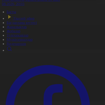
5.08.2026, 20:03
Басты
Тікелей эфир
Бағдарлама кестесі
Жаңалықтар
Жобалар
Телехикаялар
Мультсериалдар
Видеоархив