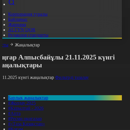
Корпорация туралы
Байланыс
Жарнама
ALTYN QOR
Редакция стандарты
асты
Жаңалықтар
ңғар Алпысбайұлы 21.11.2025 күнгі
жаңалықтары
1.11.2025 күнгі жаңалықтар
Фильтрді тазалау
Барлық жаңалықтар
#Жолдау 2025
#Құрылтай - 2026
#Апта
#Ресми оқиғалар
#«Таза Қазақстан»
#Қоғам