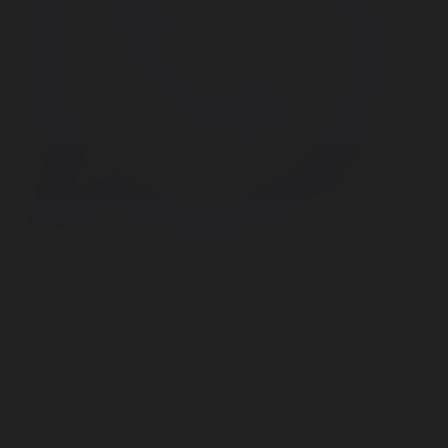
Корпорация туралы
Байланыс
Дистрибуция
Жарнама
Редакция стандарты