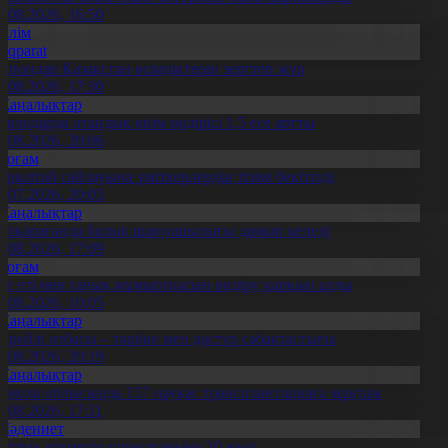
7.08.2026, 16:50
Білім
Aqparat
апондар Қазақстан өсімдіктерін зерттеп жүр
4.08.2026, 17:30
Жаңалықтар
авлодарда отандық өнім өндірісі 1,5 есе артты
5.08.2026, 20:06
Қоғам
ұрылтай сайлауына үміткерлердің тізімі бекітілді
3.07.2026, 20:03
Жаңалықтар
үпқарағанда балық шаруашылығы дамып келеді
7.08.2026, 17:09
Қоғам
ұс еті мен тауық жұмыртқасын өндіру қарқын алды
7.08.2026, 10:05
Жаңалықтар
ерейлі отбасы – тәрбие мен дәстүр сабақтастығы
7.08.2026, 20:19
Жаңалықтар
қмола облысында 157 науқас трансплантацияға мұқтаж
6.08.2026, 17:11
Мәдениет
лттық архивтің құрылғанына 20 жыл