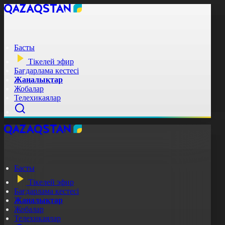
Басты
Тікелей эфир
Бағдарлама кестесі
Жаңалықтар
Жобалар
Телехикаялар
Басты
Тікелей эфир
Бағдарлама кестесі
Жаңалықтар
Жобалар
Телехикаялар