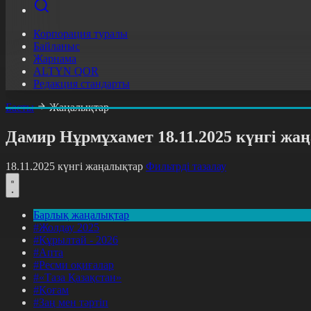
Корпорация туралы
Байланыс
Жарнама
ALTYN QOR
Редакция стандарты
Басты
Жаңалықтар
Дамир Нұрмұхамет 18.11.2025 күнгі ж
18.11.2025 күнгі жаңалықтар
Фильтрді тазалау
Барлық жаңалықтар
#Жолдау 2025
#Құрылтай - 2026
#Апта
#Ресми оқиғалар
#«Таза Қазақстан»
#Қоғам
#Заң мен тәртіп