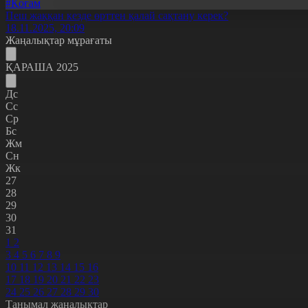
#Қоғам
Пеш жаққан кезде өрттен қалай сақтану керек?
18.11.2025, 20:09
Жаңалықтар мұрағаты
ҚАРАША 2025
Дс
Сс
Ср
Бс
Жм
Сн
Жк
27
28
29
30
31
1
2
3
4
5
6
7
8
9
10
11
12
13
14
15
16
17
18
19
20
21
22
23
24
25
26
27
28
29
30
Танымал жаңалықтар