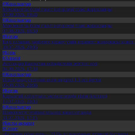
#Жаңалықтар
Мемлекеттік білім грант иегерлері тізімі жарияланды
07.08.2026, 19:46
#Жаңалықтар
Мемлекеттік білім грант иегерлері тізімі жарияланды
07.08.2026, 16:50
#Қоғам
Енді салалық дәрігерге қаралу үшін терапевт жолдамасы қажет 
30.07.2026, 20:05
#Білім
#Aqparat
Жапондар Қазақстан өсімдіктерін зерттеп жүр
04.08.2026, 17:30
#Жаңалықтар
Павлодарда отандық өнім өндірісі 1,5 есе артты
05.08.2026, 20:06
#Қоғам
Құрылтай сайлауына үміткерлердің тізімі бекітілді
13.07.2026, 20:03
#Жаңалықтар
Шымкентте теміржолшылар марапатталды
31.07.2026, 17:15
#Басты ақпарат
#Спорт
«Болашақ ойындары – 2026» халықаралық турнирі басталды