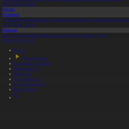
30.07.2026, 10:01
#Білім
#Aqparat
«Тәуелсіздік ұрпақтары» грантын тағайындау жөніндегі коми
31.07.2026, 20:11
#Қоғам
Құс еті мен тауық жұмыртқасын өндіру қарқын алды
07.08.2026, 10:05
Басты
Тікелей эфир
Бағдарлама кестесі
Жаңалықтар
Жобалар
Телехикаялар
Мультсериалдар
Видеоархив