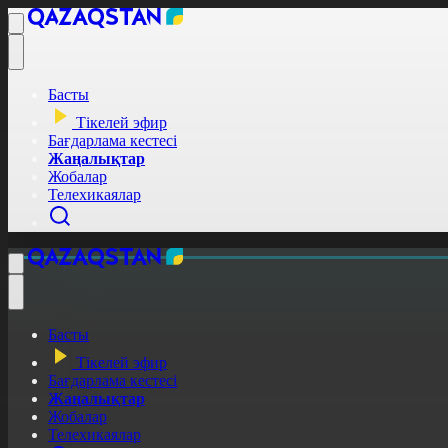
Басты
Тікелей эфир
Бағдарлама кестесі
Жаңалықтар
Жобалар
Телехикаялар
Басты
Тікелей эфир
Бағдарлама кестесі
Жаңалықтар
Жобалар
Телехикаялар