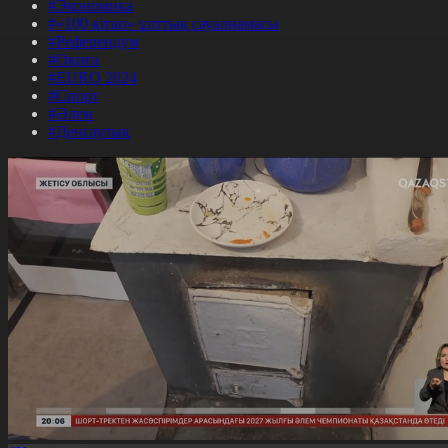
#Экономика
#«100 кітап» ұлттық сауалнамасы
#Референдум
#Оқиға
#EURO 2024
#Спорт
#Әлем
#Денсаулық