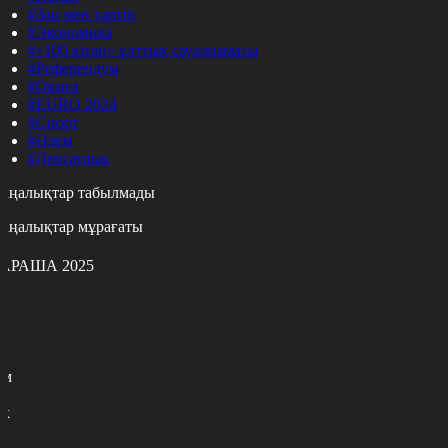
#Заң мен тәртіп
#Экономика
#«100 кітап» ұлттық сауалнамасы
#Референдум
#Оқиға
#EURO 2024
#Спорт
#Әлем
#Денсаулық
аңалықтар табылмады
аңалықтар мұрағаты
АРАША 2025
с
с
р
с
м
н
к
7