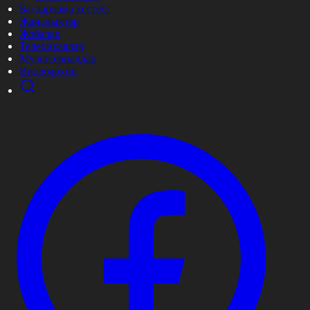
Бағдарлама кестесі
Жаңалықтар
Жобалар
Телехикаялар
Мультсериалдар
Видеоархив