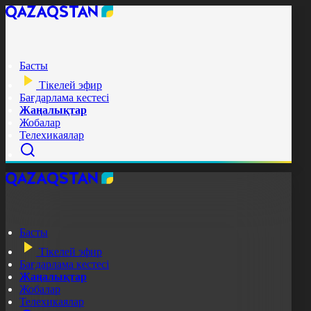
Басты
Тікелей эфир
Бағдарлама кестесі
Жаңалықтар
Жобалар
Телехикаялар
Басты
Тікелей эфир
Бағдарлама кестесі
Жаңалықтар
Жобалар
Телехикаялар