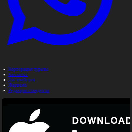
Корпорация туралы
Байланыс
Дистрибуция
Жарнама
Редакция стандарты