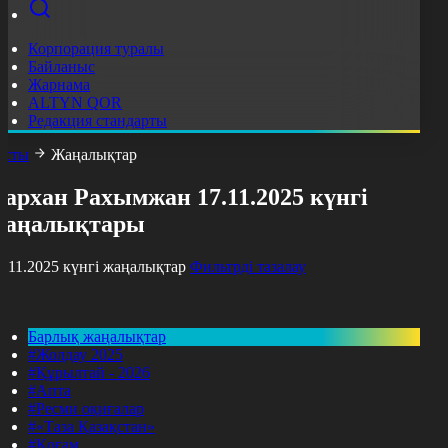
Корпорация туралы
Байланыс
Жарнама
ALTYN QOR
Редакция стандарты
асты
Жаңалықтар
архан Рахымжан 17.11.2025 күнгі
жаңалықтары
7.11.2025 күнгі жаңалықтар
Фильтрді тазалау
Барлық жаңалықтар
#Жолдау 2025
#Құрылтай - 2026
#Апта
#Ресми оқиғалар
#«Таза Қазақстан»
#Қоғам