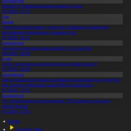
Жаңалықтар
ымкентте теміржолшылар марапатталды
1.07.2026, 17:15
Білім
Aqparat
Тәуелсіздік ұрпақтары» грантын тағайындау жөніндегі
омиссияның қорытынды отырысы өтті
1.07.2026, 20:11
Жаңалықтар
авлодарда отандық өнім өндірісі 1,5 есе артты
5.08.2026, 20:06
Қоғам
Әділет» партиясы кандидаттардың тізімін бекітті
0.07.2026, 20:08
Жаңалықтар
қмола облысында тұрақты жұмыстың арқасында әлеуметтік
өмек алатын отбасылар саны 50%-ға қысқарды
1.07.2026, 17:03
Жаңалықтар
етісу облысының жүргізушілері 170 мыңнан астам жол
режесін бұзған
1.07.2026, 17:02
Басты
Тікелей эфир