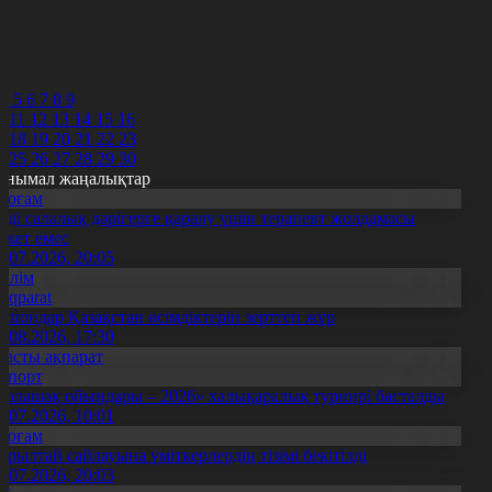
8
9
0
1
2
4
5
6
7
8
9
0
11
12
13
14
15
16
7
18
19
20
21
22
23
4
25
26
27
28
29
30
анымал жаңалықтар
Қоғам
нді салалық дәрігерге қаралу үшін терапевт жолдамасы
ажет емес
0.07.2026, 20:05
Білім
Aqparat
апондар Қазақстан өсімдіктерін зерттеп жүр
4.08.2026, 17:30
Басты ақпарат
Спорт
Болашақ ойындары – 2026» халықаралық турнирі басталды
0.07.2026, 10:01
Қоғам
ұрылтай сайлауына үміткерлердің тізімі бекітілді
3.07.2026, 20:03