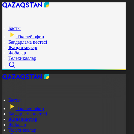
Басты
Тікелей эфир
Бағдарлама кестесі
Жаңалықтар
Жобалар
Телехикаялар
Басты
Тікелей эфир
Бағдарлама кестесі
Жаңалықтар
Жобалар
Телехикаялар