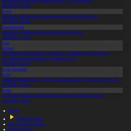
авлодарда отандық өнім өндірісі 1,5 есе артты
5.08.2026, 20:06
Қоғам
ұрылтай сайлауына үміткерлердің тізімі бекітілді
3.07.2026, 20:03
Жаңалықтар
ымкентте теміржолшылар марапатталды
1.07.2026, 17:15
Білім
Aqparat
Тәуелсіздік ұрпақтары» грантын тағайындау жөніндегі
омиссияның қорытынды отырысы өтті
1.07.2026, 20:11
Басты ақпарат
Спорт
Болашақ ойындары – 2026» халықаралық турнирі басталды
0.07.2026, 10:01
Қоғам
ұс еті мен тауық жұмыртқасын өндіру қарқын алды
7.08.2026, 10:05
Басты
Тікелей эфир
Бағдарлама кестесі
Жаңалықтар