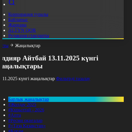
Корпорация туралы
Байланыс
Жарнама
ALTYN QOR
Редакция стандарты
асты
Жаңалықтар
лдияр Айтбай 13.11.2025 күнгі
жаңалықтары
3.11.2025 күнгі жаңалықтар
Фильтрді тазалау
Барлық жаңалықтар
#Жолдау 2025
#Құрылтай - 2026
#Апта
#Ресми оқиғалар
#«Таза Қазақстан»
#Қоғам