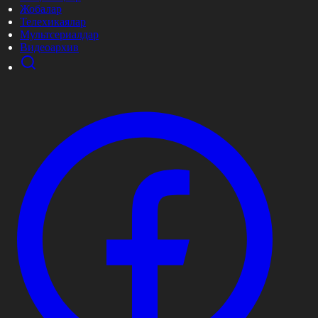
Жобалар
Телехикаялар
Мультсериалдар
Видеоархив