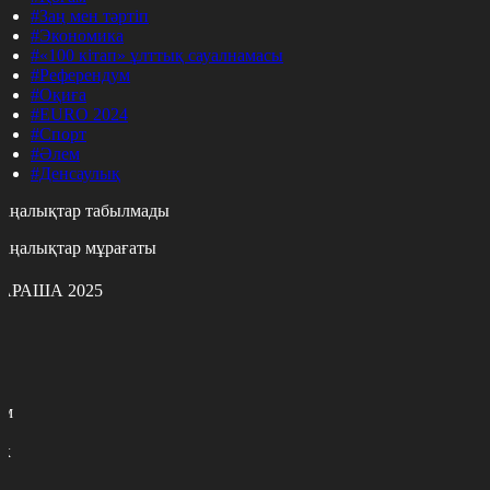
#Заң мен тәртіп
#Экономика
#«100 кітап» ұлттық сауалнамасы
#Референдум
#Оқиға
#EURO 2024
#Спорт
#Әлем
#Денсаулық
аңалықтар табылмады
аңалықтар мұрағаты
АРАША 2025
с
с
р
с
м
н
к
7