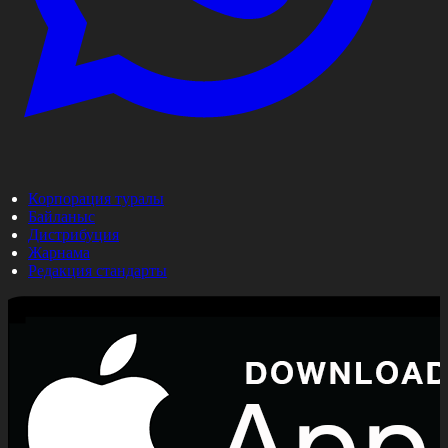
Корпорация туралы
Байланыс
Дистрибуция
Жарнама
Редакция стандарты