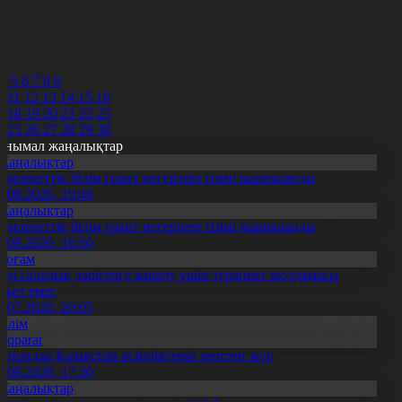
8
9
0
1
2
4
5
6
7
8
9
0
11
12
13
14
15
16
7
18
19
20
21
22
23
4
25
26
27
28
29
30
анымал жаңалықтар
Жаңалықтар
емлекеттік білім грант иегерлері тізімі жарияланды
7.08.2026, 19:46
Жаңалықтар
емлекеттік білім грант иегерлері тізімі жарияланды
7.08.2026, 16:50
Қоғам
нді салалық дәрігерге қаралу үшін терапевт жолдамасы
ажет емес
0.07.2026, 20:05
Білім
Aqparat
апондар Қазақстан өсімдіктерін зерттеп жүр
4.08.2026, 17:30
Жаңалықтар