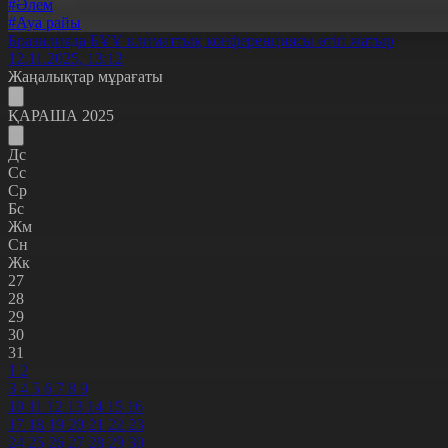
#Әлем
#Ауа райы
Бразилияда БҰҰ климаттық конференциясы өтіп жатыр
12.11.2025, 13:12
Жаңалықтар мұрағаты
ҚАРАША 2025
Дс
Сс
Ср
Бс
Жм
Сн
Жк
27
28
29
30
31
1
2
3
4
5
6
7
8
9
10
11
12
13
14
15
16
17
18
19
20
21
22
23
24
25
26
27
28
29
30