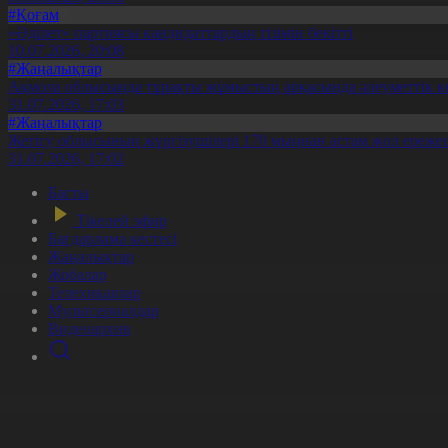
#Қоғам
«Әділет» партиясы кандидаттардың тізімін бекітті
10.07.2026, 20:08
#Жаңалықтар
Ақмола облысында тұрақты жұмыстың арқасында әлеуметтік к
31.07.2026, 17:03
#Жаңалықтар
Жетісу облысының жүргізушілері 170 мыңнан астам жол ережес
31.07.2026, 17:02
Басты
Тікелей эфир
Бағдарлама кестесі
Жаңалықтар
Жобалар
Телехикаялар
Мультсериалдар
Видеоархив