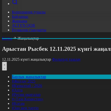
Корпорация туралы
Байланыс
Жарнама
ALTYN QOR
Редакция стандарты
Басты
Жаңалықтар
Арыстан Рысбек 12.11.2025 күнгі жаң
12.11.2025 күнгі жаңалықтар
Фильтрді тазалау
Барлық жаңалықтар
#Жолдау 2025
#Құрылтай - 2026
#Апта
#Ресми оқиғалар
#«Таза Қазақстан»
#Қоғам
#Заң мен тәртіп