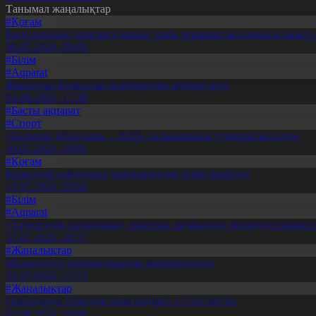
Танымал жаңалықтар
#Қоғам
Енді салалық дәрігерге қаралу үшін терапевт жолдамасы қажет 
30.07.2026, 20:05
#Білім
#Aqparat
Жапондар Қазақстан өсімдіктерін зерттеп жүр
04.08.2026, 17:30
#Басты ақпарат
#Спорт
«Болашақ ойындары – 2026» халықаралық турнирі басталды
30.07.2026, 10:01
#Қоғам
Құрылтай сайлауына үміткерлердің тізімі бекітілді
13.07.2026, 20:03
#Білім
#Aqparat
«Тәуелсіздік ұрпақтары» грантын тағайындау жөніндегі коми
31.07.2026, 20:11
#Жаңалықтар
Шымкентте теміржолшылар марапатталды
31.07.2026, 17:15
#Жаңалықтар
Павлодарда отандық өнім өндірісі 1,5 есе артты
05.08.2026, 20:06