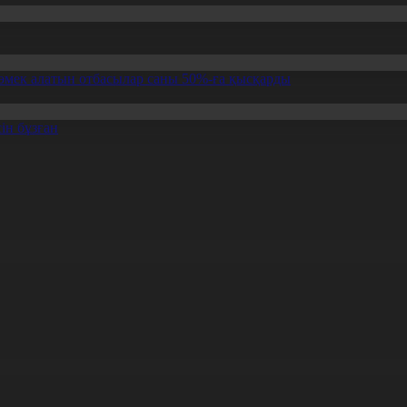
өмек алатын отбасылар саны 50%-ға қысқарды
ін бұзған