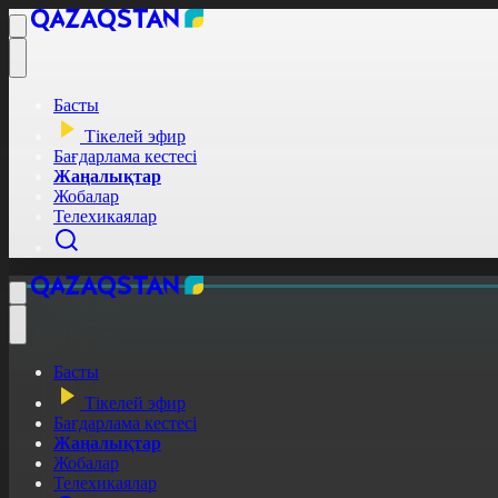
Басты
Тікелей эфир
Бағдарлама кестесі
Жаңалықтар
Жобалар
Телехикаялар
Басты
Тікелей эфир
Бағдарлама кестесі
Жаңалықтар
Жобалар
Телехикаялар