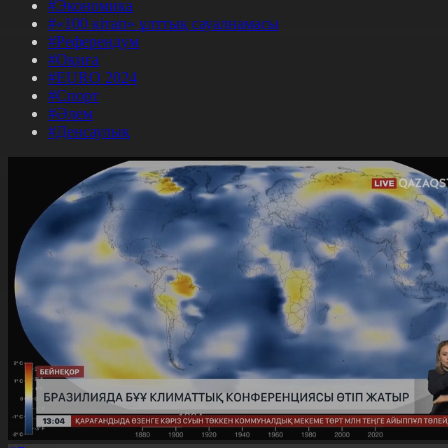
#Экономика
#«100 кітап» ұлттық сауалнамасы
#Референдум
#Оқиға
#EURO 2024
#Спорт
#Әлем
#Денсаулық