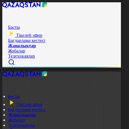
Басты
Тікелей эфир
Бағдарлама кестесі
Жаңалықтар
Жобалар
Телехикаялар
Басты
Тікелей эфир
Бағдарлама кестесі
Жаңалықтар
Жобалар
Телехикаялар