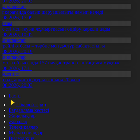
3.07.2026, 20:03
Жаңалықтар
үпқарағанда балық шаруашылығы дамып келеді
7.08.2026, 17:09
Қоғам
ұс еті мен тауық жұмыртқасын өндіру қарқын алды
7.08.2026, 10:05
Жаңалықтар
ерейлі отбасы – тәрбие мен дәстүр сабақтастығы
7.08.2026, 20:19
Жаңалықтар
қмола облысында 157 науқас трансплантацияға мұқтаж
6.08.2026, 17:11
Мәдениет
лттық архивтің құрылғанына 20 жыл
5.08.2026, 20:03
Басты
Тікелей эфир
Бағдарлама кестесі
Жаңалықтар
Жобалар
Телехикаялар
Мультсериалдар
Видеоархив