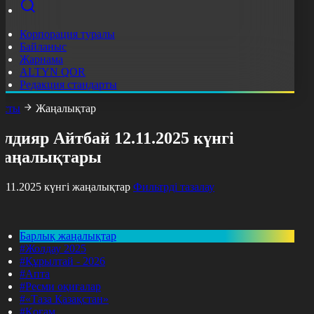
Корпорация туралы
Байланыс
Жарнама
ALTYN QOR
Редакция стандарты
асты
Жаңалықтар
лдияр Айтбай 12.11.2025 күнгі
жаңалықтары
2.11.2025 күнгі жаңалықтар
Фильтрді тазалау
Барлық жаңалықтар
#Жолдау 2025
#Құрылтай - 2026
#Апта
#Ресми оқиғалар
#«Таза Қазақстан»
#Қоғам