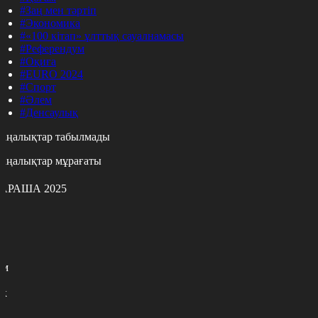
#Заң мен тәртіп
#Экономика
#«100 кітап» ұлттық сауалнамасы
#Референдум
#Оқиға
#EURO 2024
#Спорт
#Әлем
#Денсаулық
аңалықтар табылмады
аңалықтар мұрағаты
АРАША 2025
с
с
р
с
м
н
к
7