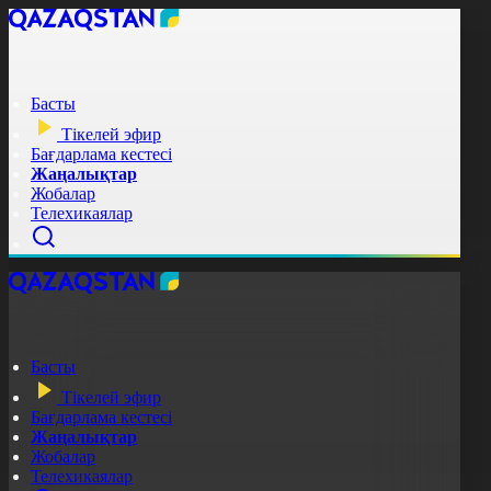
Басты
Тікелей эфир
Бағдарлама кестесі
Жаңалықтар
Жобалар
Телехикаялар
Басты
Тікелей эфир
Бағдарлама кестесі
Жаңалықтар
Жобалар
Телехикаялар