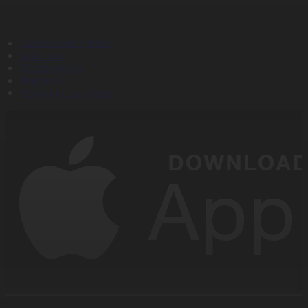
Корпорация туралы
Байланыс
Дистрибуция
Жарнама
Редакция стандарты