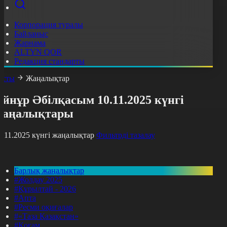
Корпорация туралы
Байланыс
Жарнама
ALTYN QOR
Редакция стандарты
асты
Жаңалықтар
йнұр Әбілқасым 10.11.2025 күнгі
жаңалықтары
0.11.2025 күнгі жаңалықтар
Фильтрді тазалау
Барлық жаңалықтар
#Жолдау 2025
#Құрылтай - 2026
#Апта
#Ресми оқиғалар
#«Таза Қазақстан»
#Қоғам