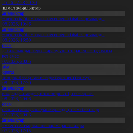
4
25
26
27
28
29
30
анымал жаңалықтар
Жаңалықтар
емлекеттік білім грант иегерлері тізімі жарияланды
7.08.2026, 19:46
Жаңалықтар
емлекеттік білім грант иегерлері тізімі жарияланды
7.08.2026, 16:50
Қоғам
нді салалық дәрігерге қаралу үшін терапевт жолдамасы
ажет емес
0.07.2026, 20:05
Білім
Aqparat
апондар Қазақстан өсімдіктерін зерттеп жүр
4.08.2026, 17:30
Жаңалықтар
авлодарда отандық өнім өндірісі 1,5 есе артты
5.08.2026, 20:06
Қоғам
ұрылтай сайлауына үміткерлердің тізімі бекітілді
3.07.2026, 20:03
Жаңалықтар
ымкентте теміржолшылар марапатталды
1.07.2026, 17:15