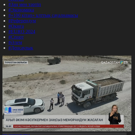
#Заң мен тәртіп
#Экономика
#«100 кітап» ұлттық сауалнамасы
#Референдум
#Оқиға
#EURO 2024
#Спорт
#Әлем
#Денсаулық