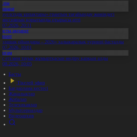
Білім
Aqparat
Тәуелсіздік ұрпақтары» грантын тағайындау жөніндегі
омиссияның қорытынды отырысы өтті
1.07.2026, 20:11
Басты ақпарат
Спорт
Болашақ ойындары – 2026» халықаралық турнирі басталды
0.07.2026, 10:01
Қоғам
ұс еті мен тауық жұмыртқасын өндіру қарқын алды
7.08.2026, 10:05
Басты
Тікелей эфир
Бағдарлама кестесі
Жаңалықтар
Жобалар
Телехикаялар
Мультсериалдар
Видеоархив