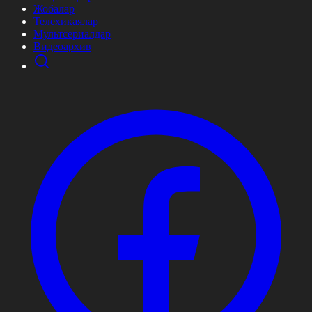
Жобалар
Телехикаялар
Мультсериалдар
Видеоархив