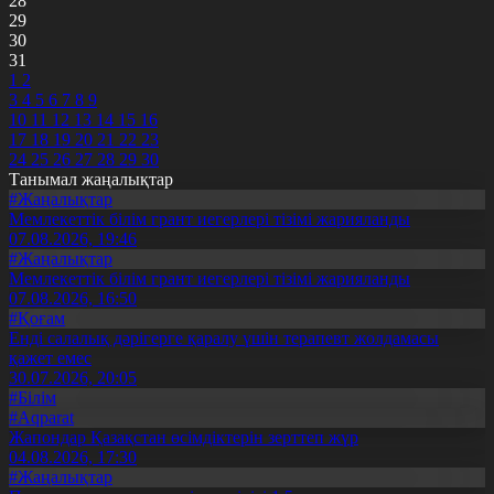
28
29
30
31
1
2
3
4
5
6
7
8
9
10
11
12
13
14
15
16
17
18
19
20
21
22
23
24
25
26
27
28
29
30
Танымал жаңалықтар
#Жаңалықтар
Мемлекеттік білім грант иегерлері тізімі жарияланды
07.08.2026, 19:46
#Жаңалықтар
Мемлекеттік білім грант иегерлері тізімі жарияланды
07.08.2026, 16:50
#Қоғам
Енді салалық дәрігерге қаралу үшін терапевт жолдамасы
қажет емес
30.07.2026, 20:05
#Білім
#Aqparat
Жапондар Қазақстан өсімдіктерін зерттеп жүр
04.08.2026, 17:30
#Жаңалықтар