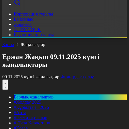
Корпорация туралы
Байланыс
Жарнама
ALTYN QOR
Редакция стандарты
Басты
Жаңалықтар
Ержан Жақып 09.11.2025 күнгі
жаңалықтары
09.11.2025 күнгі жаңалықтар
Фильтрді тазалау
Барлық жаңалықтар
#Жолдау 2025
#Құрылтай - 2026
#Апта
#Ресми оқиғалар
#«Таза Қазақстан»
#Қоғам