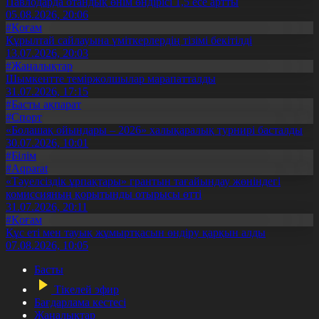
Павлодарда отандық өнім өндірісі 1,5 есе артты
05.08.2026, 20:06
#Қоғам
Құрылтай сайлауына үміткерлердің тізімі бекітілді
13.07.2026, 20:03
#Жаңалықтар
Шымкентте теміржолшылар марапатталды
31.07.2026, 17:15
#Басты ақпарат
#Спорт
«Болашақ ойындары – 2026» халықаралық турнирі басталды
30.07.2026, 10:01
#Білім
#Aqparat
«Тәуелсіздік ұрпақтары» грантын тағайындау жөніндегі
комиссияның қорытынды отырысы өтті
31.07.2026, 20:11
#Қоғам
Құс еті мен тауық жұмыртқасын өндіру қарқын алды
07.08.2026, 10:05
Басты
Тікелей эфир
Бағдарлама кестесі
Жаңалықтар