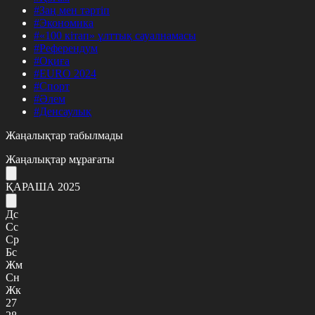
#Заң мен тәртіп
#Экономика
#«100 кітап» ұлттық сауалнамасы
#Референдум
#Оқиға
#EURO 2024
#Спорт
#Әлем
#Денсаулық
Жаңалықтар табылмады
Жаңалықтар мұрағаты
ҚАРАША 2025
Дс
Сс
Ср
Бс
Жм
Сн
Жк
27