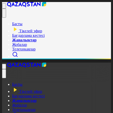
Басты
Тікелей эфир
Бағдарлама кестесі
Жаңалықтар
Жобалар
Телехикаялар
Басты
Тікелей эфир
Бағдарлама кестесі
Жаңалықтар
Жобалар
Телехикаялар