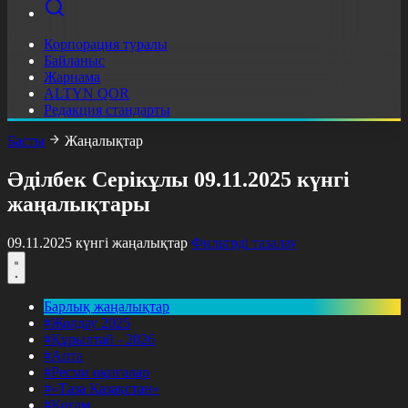
Корпорация туралы
Байланыс
Жарнама
ALTYN QOR
Редакция стандарты
Басты
Жаңалықтар
Әділбек Серікұлы 09.11.2025 күнгі
жаңалықтары
09.11.2025 күнгі жаңалықтар
Фильтрді тазалау
Барлық жаңалықтар
#Жолдау 2025
#Құрылтай - 2026
#Апта
#Ресми оқиғалар
#«Таза Қазақстан»
#Қоғам