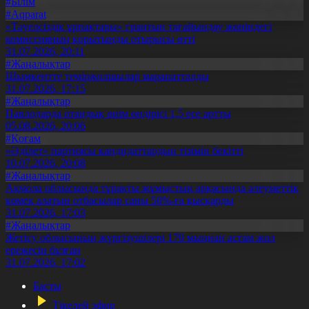
#Білім
#Aqparat
«Тәуелсіздік ұрпақтары» грантын тағайындау жөніндегі
комиссияның қорытынды отырысы өтті
31.07.2026, 20:11
#Жаңалықтар
Шымкентте теміржолшылар марапатталды
31.07.2026, 17:15
#Жаңалықтар
Павлодарда отандық өнім өндірісі 1,5 есе артты
05.08.2026, 20:06
#Қоғам
«Әділет» партиясы кандидаттардың тізімін бекітті
10.07.2026, 20:08
#Жаңалықтар
Ақмола облысында тұрақты жұмыстың арқасында әлеуметтік
көмек алатын отбасылар саны 50%-ға қысқарды
31.07.2026, 17:03
#Жаңалықтар
Жетісу облысының жүргізушілері 170 мыңнан астам жол
ережесін бұзған
31.07.2026, 17:02
Басты
Тікелей эфир