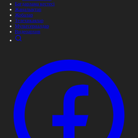
Бағдарлама кестесі
Жаңалықтар
Жобалар
Телехикаялар
Мультсериалдар
Видеоархив