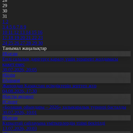
28
29
30
31
1
2
3
4
5
6
7
8
9
10
11
12
13
14
15
16
17
18
19
20
21
22
23
24
25
26
27
28
29
30
Танымал жаңалықтар
#Қоғам
Енді салалық дәрігерге қаралу үшін терапевт жолдамасы
қажет емес
30.07.2026, 20:05
#Білім
#Aqparat
Жапондар Қазақстан өсімдіктерін зерттеп жүр
04.08.2026, 17:30
#Басты ақпарат
#Спорт
«Болашақ ойындары – 2026» халықаралық турнирі басталды
30.07.2026, 10:01
#Қоғам
Құрылтай сайлауына үміткерлердің тізімі бекітілді
13.07.2026, 20:03