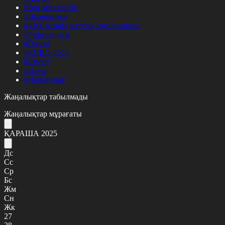
#Заң мен тәртіп
#Экономика
#«100 кітап» ұлттық сауалнамасы
#Референдум
#Оқиға
#EURO 2024
#Спорт
#Әлем
#Денсаулық
Жаңалықтар табылмады
Жаңалықтар мұрағаты
ҚАРАША 2025
Дс
Сс
Ср
Бс
Жм
Сн
Жк
27