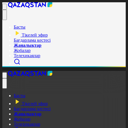
Басты
Тікелей эфир
Бағдарлама кестесі
Жаңалықтар
Жобалар
Телехикаялар
Басты
Тікелей эфир
Бағдарлама кестесі
Жаңалықтар
Жобалар
Телехикаялар