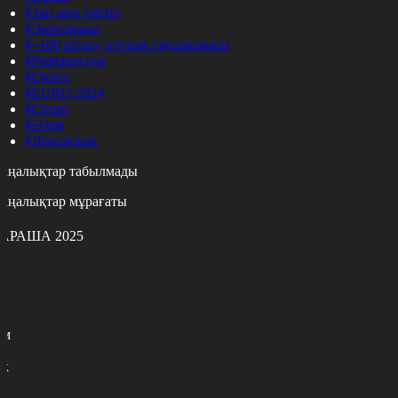
#Заң мен тәртіп
#Экономика
#«100 кітап» ұлттық сауалнамасы
#Референдум
#Оқиға
#EURO 2024
#Спорт
#Әлем
#Денсаулық
аңалықтар табылмады
аңалықтар мұрағаты
АРАША 2025
с
с
р
с
м
н
к
7