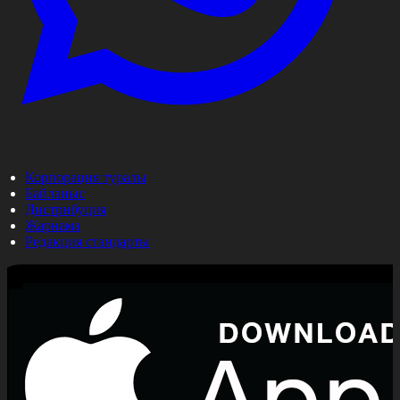
Корпорация туралы
Байланыс
Дистрибуция
Жарнама
Редакция стандарты