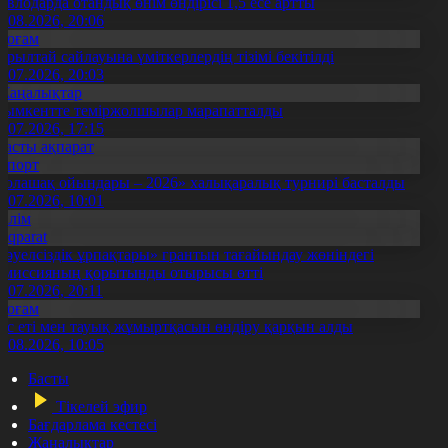
авлодарда отандық өнім өндірісі 1,5 есе артты
5.08.2026, 20:06
Қоғам
ұрылтай сайлауына үміткерлердің тізімі бекітілді
3.07.2026, 20:03
Жаңалықтар
ымкентте теміржолшылар марапатталды
1.07.2026, 17:15
Басты ақпарат
Спорт
Болашақ ойындары – 2026» халықаралық турнирі басталды
0.07.2026, 10:01
Білім
Aqparat
Тәуелсіздік ұрпақтары» грантын тағайындау жөніндегі
омиссияның қорытынды отырысы өтті
1.07.2026, 20:11
Қоғам
ұс еті мен тауық жұмыртқасын өндіру қарқын алды
7.08.2026, 10:05
Басты
Тікелей эфир
Бағдарлама кестесі
Жаңалықтар