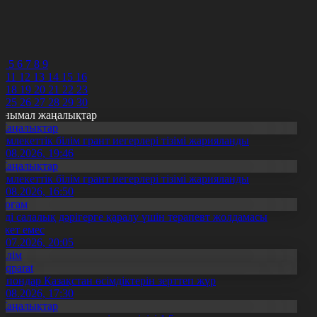
8
9
0
1
2
4
5
6
7
8
9
0
11
12
13
14
15
16
7
18
19
20
21
22
23
4
25
26
27
28
29
30
анымал жаңалықтар
Жаңалықтар
емлекеттік білім грант иегерлері тізімі жарияланды
7.08.2026, 19:46
Жаңалықтар
емлекеттік білім грант иегерлері тізімі жарияланды
7.08.2026, 16:50
Қоғам
нді салалық дәрігерге қаралу үшін терапевт жолдамасы
ажет емес
0.07.2026, 20:05
Білім
Aqparat
апондар Қазақстан өсімдіктерін зерттеп жүр
4.08.2026, 17:30
Жаңалықтар