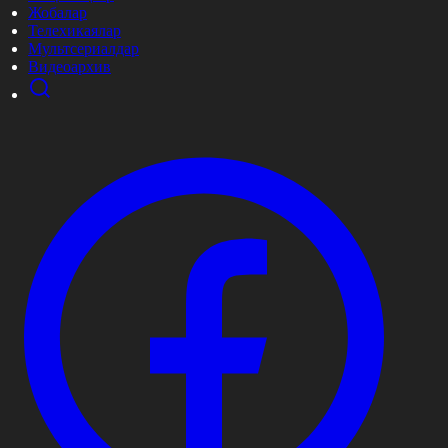
Жобалар
Телехикаялар
Мультсериалдар
Видеоархив