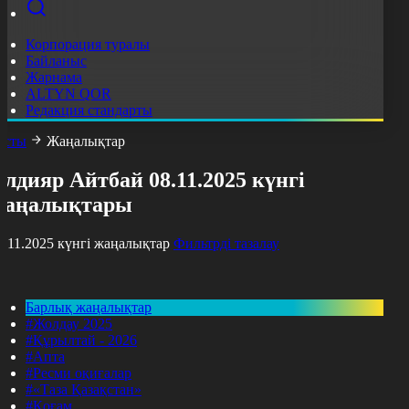
Корпорация туралы
Байланыс
Жарнама
ALTYN QOR
Редакция стандарты
асты
Жаңалықтар
лдияр Айтбай 08.11.2025 күнгі
жаңалықтары
8.11.2025 күнгі жаңалықтар
Фильтрді тазалау
Барлық жаңалықтар
#Жолдау 2025
#Құрылтай - 2026
#Апта
#Ресми оқиғалар
#«Таза Қазақстан»
#Қоғам