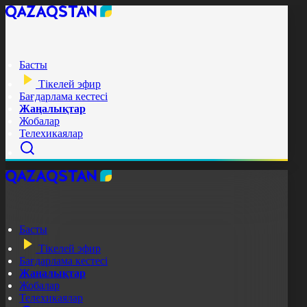
Басты
Тікелей эфир
Бағдарлама кестесі
Жаңалықтар
Жобалар
Телехикаялар
Басты
Тікелей эфир
Бағдарлама кестесі
Жаңалықтар
Жобалар
Телехикаялар