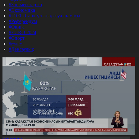
#Заң мен тәртіп
#Экономика
#«100 кітап» ұлттық сауалнамасы
#Референдум
#Оқиға
#EURO 2024
#Спорт
#Әлем
#Денсаулық