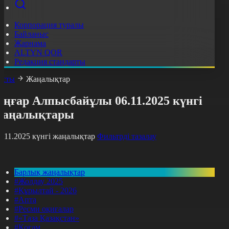
Корпорация туралы
Байланыс
Жарнама
ALTYN QOR
Редакция стандарты
асты
Жаңалықтар
ңғар Алпысбайұлы 06.11.2025 күнгі
жаңалықтары
6.11.2025 күнгі жаңалықтар
Фильтрді тазалау
Барлық жаңалықтар
#Жолдау 2025
#Құрылтай - 2026
#Апта
#Ресми оқиғалар
#«Таза Қазақстан»
#Қоғам