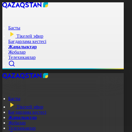
Басты
Тікелей эфир
Бағдарлама кестесі
Жаңалықтар
Жобалар
Телехикаялар
Басты
Тікелей эфир
Бағдарлама кестесі
Жаңалықтар
Жобалар
Телехикаялар