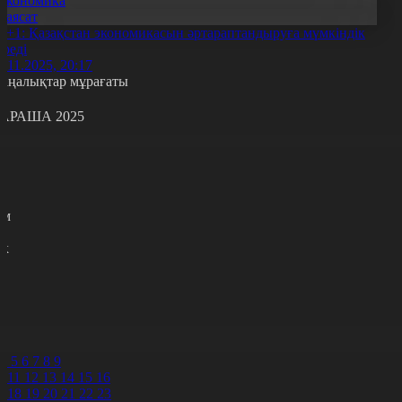
Экономика
Саясат
5+1: Қазақстан экономикасын әртараптандыруға мүмкіндік
ереді
6.11.2025, 20:17
аңалықтар мұрағаты
АРАША 2025
с
с
р
с
м
н
к
7
8
9
0
1
2
4
5
6
7
8
9
0
11
12
13
14
15
16
7
18
19
20
21
22
23