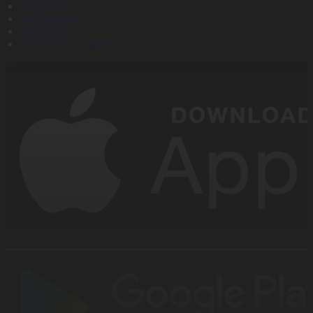
Байланыс
Дистрибуция
Жарнама
Редакция стандарты