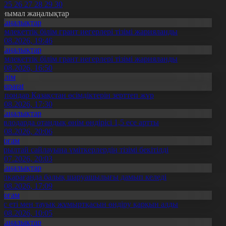
4
25
26
27
28
29
30
анымал жаңалықтар
Жаңалықтар
емлекеттік білім грант иегерлері тізімі жарияланды
7.08.2026, 19:46
Жаңалықтар
емлекеттік білім грант иегерлері тізімі жарияланды
7.08.2026, 16:50
Білім
Aqparat
апондар Қазақстан өсімдіктерін зерттеп жүр
4.08.2026, 17:30
Жаңалықтар
авлодарда отандық өнім өндірісі 1,5 есе артты
5.08.2026, 20:06
Қоғам
ұрылтай сайлауына үміткерлердің тізімі бекітілді
3.07.2026, 20:03
Жаңалықтар
үпқарағанда балық шаруашылығы дамып келеді
7.08.2026, 17:09
Қоғам
ұс еті мен тауық жұмыртқасын өндіру қарқын алды
7.08.2026, 10:05
Жаңалықтар