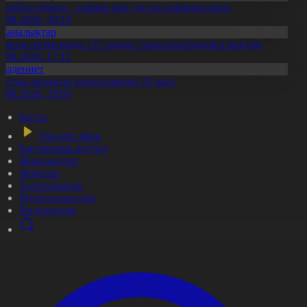
ерейлі отбасы – тәрбие мен дәстүр сабақтастығы
7.08.2026, 20:19
Жаңалықтар
қмола облысында 157 науқас трансплантацияға мұқтаж
6.08.2026, 17:11
Мәдениет
лттық архивтің құрылғанына 20 жыл
5.08.2026, 20:03
Басты
Тікелей эфир
Бағдарлама кестесі
Жаңалықтар
Жобалар
Телехикаялар
Мультсериалдар
Видеоархив