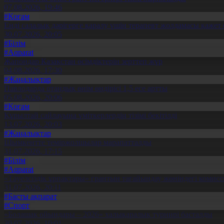
07.08.2026, 19:46
#Қоғам
Енді салалық дәрігерге қаралу үшін терапевт жолдамасы қажет 
30.07.2026, 20:05
#Білім
#Aqparat
Жапондар Қазақстан өсімдіктерін зерттеп жүр
04.08.2026, 17:30
#Жаңалықтар
Павлодарда отандық өнім өндірісі 1,5 есе артты
05.08.2026, 20:06
#Қоғам
Құрылтай сайлауына үміткерлердің тізімі бекітілді
13.07.2026, 20:03
#Жаңалықтар
Шымкентте теміржолшылар марапатталды
31.07.2026, 17:15
#Білім
#Aqparat
«Тәуелсіздік ұрпақтары» грантын тағайындау жөніндегі коми
31.07.2026, 20:11
#Басты ақпарат
#Спорт
«Болашақ ойындары – 2026» халықаралық турнирі басталды
30.07.2026, 10:01