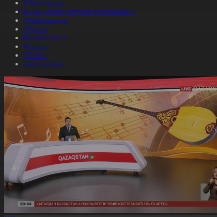
#Экономика
#«100 кітап» ұлттық сауалнамасы
#Референдум
#Оқиға
#EURO 2024
#Спорт
#Әлем
#Денсаулық