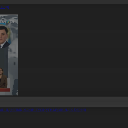
тілді
ың идеялық мәнін түсінуге мүмкіндік береді