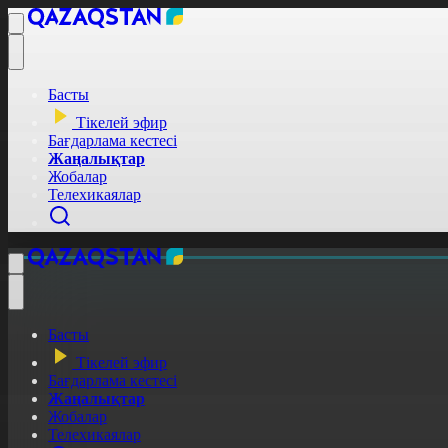
Басты
Тікелей эфир
Бағдарлама кестесі
Жаңалықтар
Жобалар
Телехикаялар
Басты
Тікелей эфир
Бағдарлама кестесі
Жаңалықтар
Жобалар
Телехикаялар