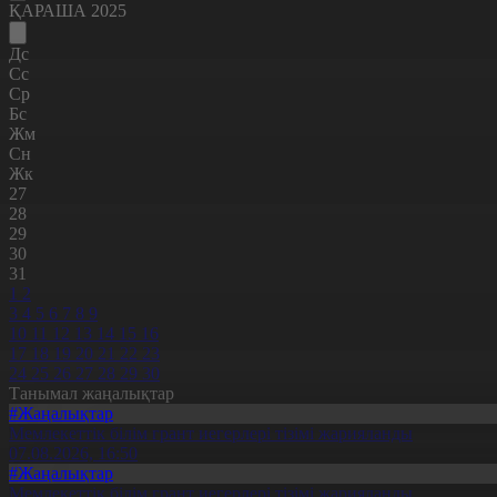
ҚАРАША 2025
Дс
Сс
Ср
Бс
Жм
Сн
Жк
27
28
29
30
31
1
2
3
4
5
6
7
8
9
10
11
12
13
14
15
16
17
18
19
20
21
22
23
24
25
26
27
28
29
30
Танымал жаңалықтар
#Жаңалықтар
Мемлекеттік білім грант иегерлері тізімі жарияланды
07.08.2026, 16:50
#Жаңалықтар
Мемлекеттік білім грант иегерлері тізімі жарияланды