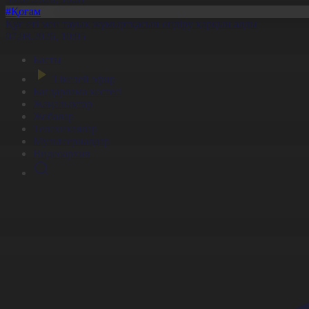
#Қоғам
Құс еті мен тауық жұмыртқасын өндіру қарқын алды
07.08.2026, 10:05
Басты
Тікелей эфир
Бағдарлама кестесі
Жаңалықтар
Жобалар
Телехикаялар
Мультсериалдар
Видеоархив