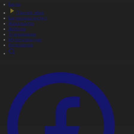
Басты
Тікелей эфир
Бағдарлама кестесі
Жаңалықтар
Жобалар
Телехикаялар
Мультсериалдар
Видеоархив