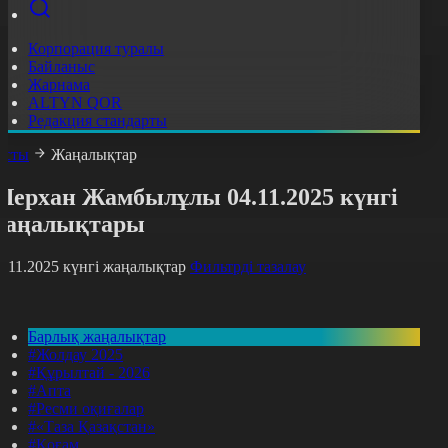
Корпорация туралы
Байланыс
Жарнама
ALTYN QOR
Редакция стандарты
асты
Жаңалықтар
Шерхан Жамбылұлы 04.11.2025 күнгі
жаңалықтары
4.11.2025 күнгі жаңалықтар
Фильтрді тазалау
Барлық жаңалықтар
#Жолдау 2025
#Құрылтай - 2026
#Апта
#Ресми оқиғалар
#«Таза Қазақстан»
#Қоғам