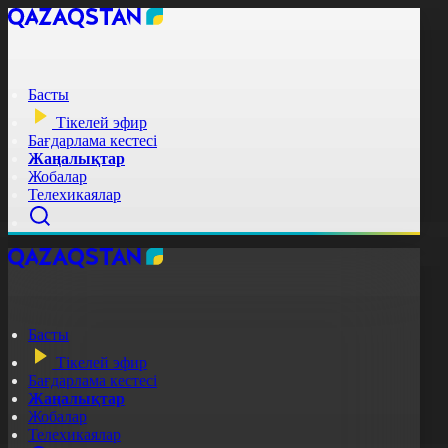
Басты
Тікелей эфир
Бағдарлама кестесі
Жаңалықтар
Жобалар
Телехикаялар
Басты
Тікелей эфир
Бағдарлама кестесі
Жаңалықтар
Жобалар
Телехикаялар