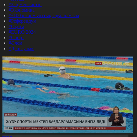
#Заң мен тәртіп
#Экономика
#«100 кітап» ұлттық сауалнамасы
#Референдум
#Оқиға
#EURO 2024
#Спорт
#Әлем
#Денсаулық