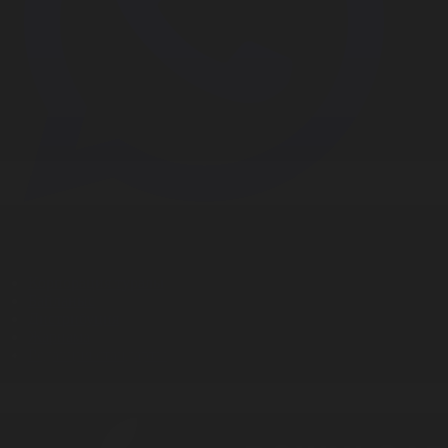
Корпорация туралы
Байланыс
Дистрибуция
Жарнама
Редакция стандарты