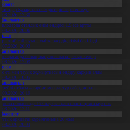
Aqparat
апондар Қазақстан өсімдіктерін зерттеп жүр
4.08.2026, 17:30
Жаңалықтар
авлодарда отандық өнім өндірісі 1,5 есе артты
5.08.2026, 20:06
Қоғам
ұрылтай сайлауына үміткерлердің тізімі бекітілді
3.07.2026, 20:03
Жаңалықтар
үпқарағанда балық шаруашылығы дамып келеді
7.08.2026, 17:09
Қоғам
ұс еті мен тауық жұмыртқасын өндіру қарқын алды
7.08.2026, 10:05
Жаңалықтар
ерейлі отбасы – тәрбие мен дәстүр сабақтастығы
7.08.2026, 20:19
Жаңалықтар
қмола облысында 157 науқас трансплантацияға мұқтаж
6.08.2026, 17:11
Мәдениет
лттық архивтің құрылғанына 20 жыл
5.08.2026, 20:03