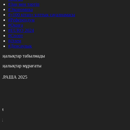
#Заң мен тәртіп
#Экономика
#«100 кітап» ұлттық сауалнамасы
#Референдум
#Оқиға
#EURO 2024
#Спорт
#Әлем
#Денсаулық
аңалықтар табылмады
аңалықтар мұрағаты
АРАША 2025
с
с
р
с
м
н
к
7