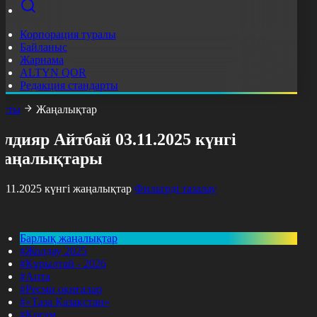
Корпорация туралы
Байланыс
Жарнама
ALTYN QOR
Редакция стандарты
асты
Жаңалықтар
лдияр Айтбай 03.11.2025 күнгі
жаңалықтары
3.11.2025 күнгі жаңалықтар
Фильтрді тазалау
Барлық жаңалықтар
#Жолдау 2025
#Құрылтай - 2026
#Апта
#Ресми оқиғалар
#«Таза Қазақстан»
#Қоғам