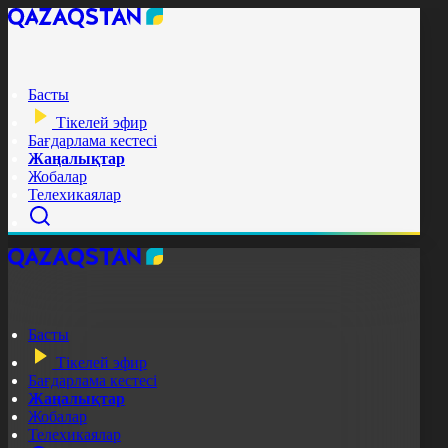
Басты
Тікелей эфир
Бағдарлама кестесі
Жаңалықтар
Жобалар
Телехикаялар
Басты
Тікелей эфир
Бағдарлама кестесі
Жаңалықтар
Жобалар
Телехикаялар