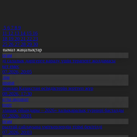
8
9
0
1
2
4
5
6
7
8
9
0
11
12
13
14
15
16
7
18
19
20
21
22
23
4
25
26
27
28
29
30
анымал жаңалықтар
Қоғам
нді салалық дәрігерге қаралу үшін терапевт жолдамасы
ажет емес
0.07.2026, 20:05
Білім
Aqparat
апондар Қазақстан өсімдіктерін зерттеп жүр
4.08.2026, 17:30
Басты ақпарат
Спорт
Болашақ ойындары – 2026» халықаралық турнирі басталды
0.07.2026, 10:01
Қоғам
ұрылтай сайлауына үміткерлердің тізімі бекітілді
3.07.2026, 20:03