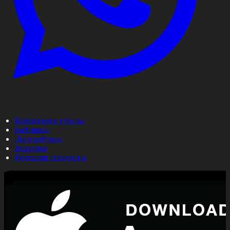
Корпорация туралы
Байланыс
Дистрибуция
Жарнама
Редакция стандарты