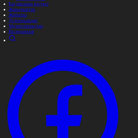
Бағдарлама кестесі
Жаңалықтар
Жобалар
Телехикаялар
Мультсериалдар
Видеоархив