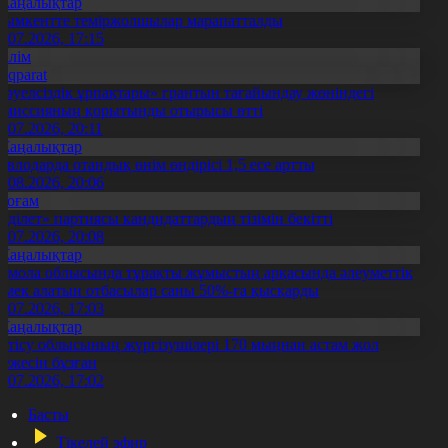
Жаңалықтар
ымкентте теміржолшылар марапатталды
1.07.2026, 17:15
Білім
Aqparat
Тәуелсіздік ұрпақтары» грантын тағайындау жөніндегі
омиссияның қорытынды отырысы өтті
1.07.2026, 20:11
Жаңалықтар
авлодарда отандық өнім өндірісі 1,5 есе артты
5.08.2026, 20:06
Қоғам
Әділет» партиясы кандидаттардың тізімін бекітті
0.07.2026, 20:08
Жаңалықтар
қмола облысында тұрақты жұмыстың арқасында әлеуметтік
өмек алатын отбасылар саны 50%-ға қысқарды
1.07.2026, 17:03
Жаңалықтар
етісу облысының жүргізушілері 170 мыңнан астам жол
режесін бұзған
1.07.2026, 17:02
Басты
Тікелей эфир