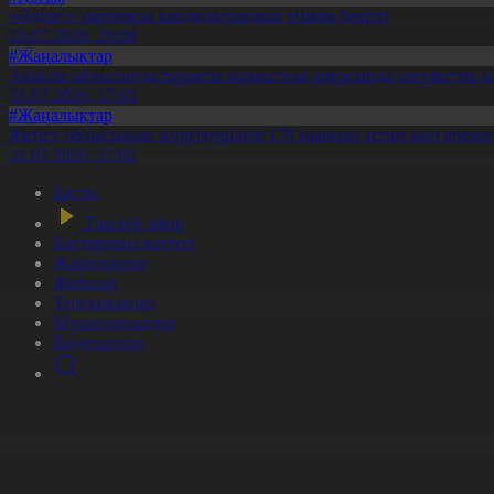
«Әділет» партиясы кандидаттардың тізімін бекітті
10.07.2026, 20:08
#Жаңалықтар
Ақмола облысында тұрақты жұмыстың арқасында әлеуметтік к
31.07.2026, 17:03
#Жаңалықтар
Жетісу облысының жүргізушілері 170 мыңнан астам жол ережес
31.07.2026, 17:02
Басты
Тікелей эфир
Бағдарлама кестесі
Жаңалықтар
Жобалар
Телехикаялар
Мультсериалдар
Видеоархив