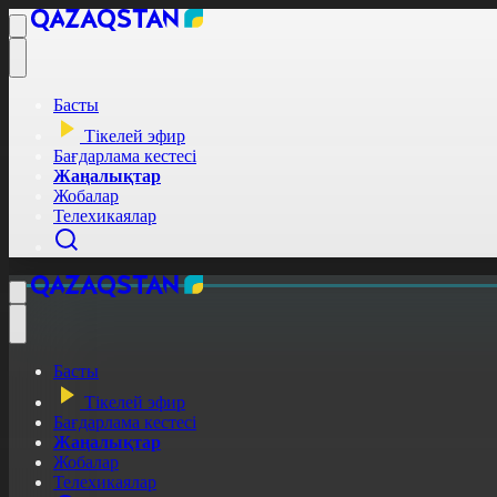
Басты
Тікелей эфир
Бағдарлама кестесі
Жаңалықтар
Жобалар
Телехикаялар
Басты
Тікелей эфир
Бағдарлама кестесі
Жаңалықтар
Жобалар
Телехикаялар