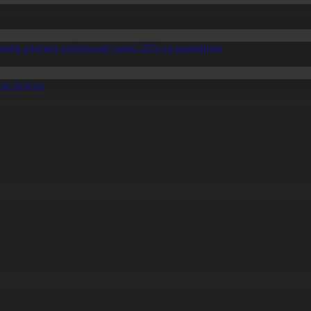
өмек алатын отбасылар саны 50%-ға қысқарды
ін бұзған