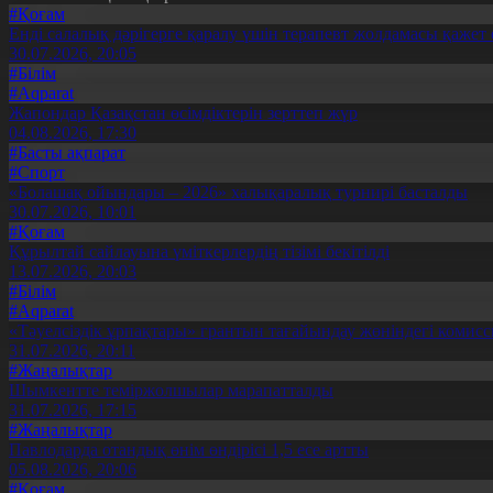
#Қоғам
Енді салалық дәрігерге қаралу үшін терапевт жолдамасы қажет 
30.07.2026, 20:05
#Білім
#Aqparat
Жапондар Қазақстан өсімдіктерін зерттеп жүр
04.08.2026, 17:30
#Басты ақпарат
#Спорт
«Болашақ ойындары – 2026» халықаралық турнирі басталды
30.07.2026, 10:01
#Қоғам
Құрылтай сайлауына үміткерлердің тізімі бекітілді
13.07.2026, 20:03
#Білім
#Aqparat
«Тәуелсіздік ұрпақтары» грантын тағайындау жөніндегі коми
31.07.2026, 20:11
#Жаңалықтар
Шымкентте теміржолшылар марапатталды
31.07.2026, 17:15
#Жаңалықтар
Павлодарда отандық өнім өндірісі 1,5 есе артты
05.08.2026, 20:06
#Қоғам