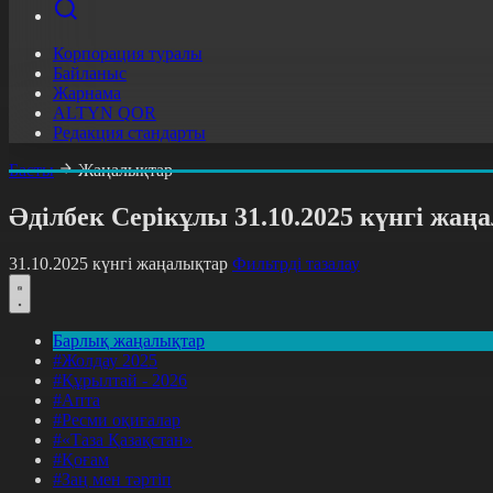
Корпорация туралы
Байланыс
Жарнама
ALTYN QOR
Редакция стандарты
Басты
Жаңалықтар
Әділбек Серікұлы 31.10.2025 күнгі жа
31.10.2025 күнгі жаңалықтар
Фильтрді тазалау
Барлық жаңалықтар
#Жолдау 2025
#Құрылтай - 2026
#Апта
#Ресми оқиғалар
#«Таза Қазақстан»
#Қоғам
#Заң мен тәртіп