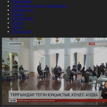
#Экономика
#«100 кітап» ұлттық сауалнамасы
#Референдум
#Оқиға
#EURO 2024
#Спорт
#Әлем
#Денсаулық