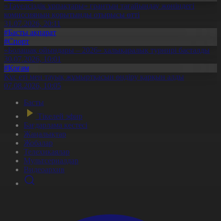
«Тәуелсіздік ұрпақтары» грантын тағайындау жөніндегі
комиссияның қорытынды отырысы өтті
31.07.2026, 20:11
#Басты ақпарат
#Спорт
«Болашақ ойындары – 2026» халықаралық турнирі басталды
30.07.2026, 10:01
#Қоғам
Құс еті мен тауық жұмыртқасын өндіру қарқын алды
07.08.2026, 10:05
Басты
Тікелей эфир
Бағдарлама кестесі
Жаңалықтар
Жобалар
Телехикаялар
Мультсериалдар
Видеоархив