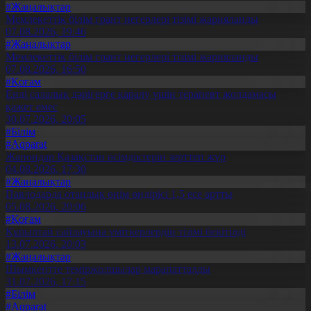
#Жаңалықтар
Мемлекеттік білім грант иегерлері тізімі жарияланды
07.08.2026, 19:46
#Жаңалықтар
Мемлекеттік білім грант иегерлері тізімі жарияланды
07.08.2026, 16:50
#Қоғам
Енді салалық дәрігерге қаралу үшін терапевт жолдамасы
қажет емес
30.07.2026, 20:05
#Білім
#Aqparat
Жапондар Қазақстан өсімдіктерін зерттеп жүр
04.08.2026, 17:30
#Жаңалықтар
Павлодарда отандық өнім өндірісі 1,5 есе артты
05.08.2026, 20:06
#Қоғам
Құрылтай сайлауына үміткерлердің тізімі бекітілді
13.07.2026, 20:03
#Жаңалықтар
Шымкентте теміржолшылар марапатталды
31.07.2026, 17:15
#Білім
#Aqparat