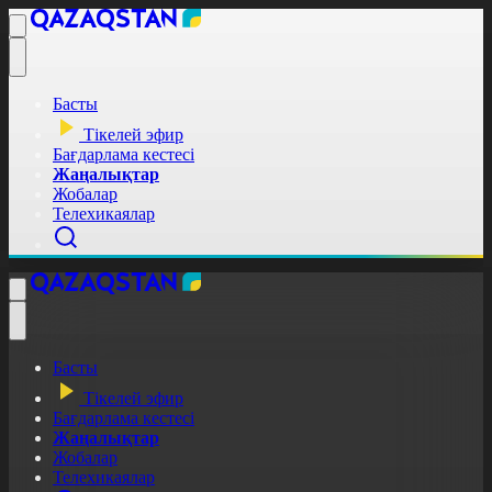
Басты
Тікелей эфир
Бағдарлама кестесі
Жаңалықтар
Жобалар
Телехикаялар
Басты
Тікелей эфир
Бағдарлама кестесі
Жаңалықтар
Жобалар
Телехикаялар