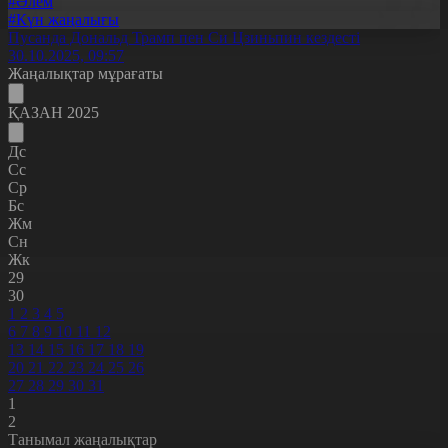
#Әлем
#Күн жаңалығы
Пусанда Дональд Трамп пен Си Цзиньпин кездесті
30.10.2025, 09:57
Жаңалықтар мұрағаты
ҚАЗАН 2025
Дс
Сс
Ср
Бс
Жм
Сн
Жк
29
30
1
2
3
4
5
6
7
8
9
10
11
12
13
14
15
16
17
18
19
20
21
22
23
24
25
26
27
28
29
30
31
1
2
Танымал жаңалықтар