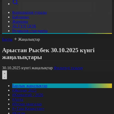
Корпорация туралы
Байланыс
Жарнама
ALTYN QOR
Редакция стандарты
Басты
Жаңалықтар
Арыстан Рысбек 30.10.2025 күнгі
жаңалықтары
30.10.2025 күнгі жаңалықтар
Фильтрді тазалау
Барлық жаңалықтар
#Жолдау 2025
#Құрылтай - 2026
#Апта
#Ресми оқиғалар
#«Таза Қазақстан»
#Қоғам