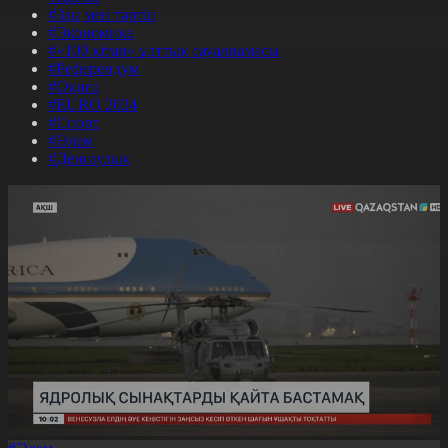
#Заң мен тәртіп
#Экономика
#«100 кітап» ұлттық сауалнамасы
#Референдум
#Оқиға
#EURO 2024
#Спорт
#Әлем
#Денсаулық