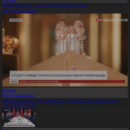
#Әлем
АҚШ ядролық сынақтарды қайта бастамақ
30.10.2025, 10:18
#Әлем
#Күн жаңалығы
Луврды тонады деп ұсталған 2 күдікті кінәсін мойындады
30.10.2025, 10:00