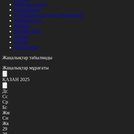
#Заң мен тәртіп
#Экономика
#«100 кітап» ұлттық сауалнамасы
#Референдум
#Оқиға
#EURO 2024
#Спорт
#Әлем
#Денсаулық
Жаңалықтар табылмады
Жаңалықтар мұрағаты
ҚАЗАН 2025
Дс
Сс
Ср
Бс
Жм
Сн
Жк
29