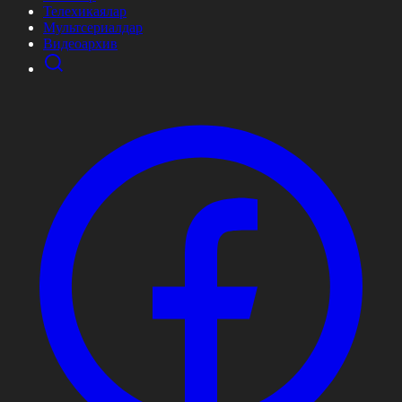
Телехикаялар
Мультсериалдар
Видеоархив