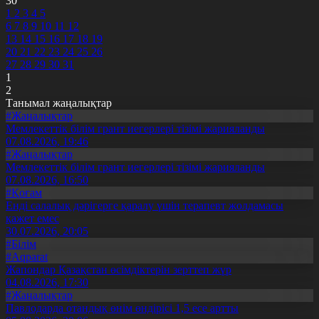
30
1
2
3
4
5
6
7
8
9
10
11
12
13
14
15
16
17
18
19
20
21
22
23
24
25
26
27
28
29
30
31
1
2
Танымал жаңалықтар
#Жаңалықтар
Мемлекеттік білім грант иегерлері тізімі жарияланды
07.08.2026, 19:46
#Жаңалықтар
Мемлекеттік білім грант иегерлері тізімі жарияланды
07.08.2026, 16:50
#Қоғам
Енді салалық дәрігерге қаралу үшін терапевт жолдамасы
қажет емес
30.07.2026, 20:05
#Білім
#Aqparat
Жапондар Қазақстан өсімдіктерін зерттеп жүр
04.08.2026, 17:30
#Жаңалықтар
Павлодарда отандық өнім өндірісі 1,5 есе артты