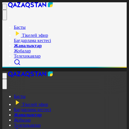
Басты
Тікелей эфир
Бағдарлама кестесі
Жаңалықтар
Жобалар
Телехикаялар
Басты
Тікелей эфир
Бағдарлама кестесі
Жаңалықтар
Жобалар
Телехикаялар