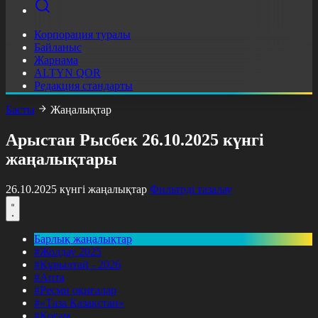
Корпорация туралы
Байланыс
Жарнама
ALTYN QOR
Редакция стандарты
Басты
Жаңалықтар
Арыстан Рысбек 26.10.2025 күнгі
жаңалықтары
26.10.2025 күнгі жаңалықтар
Фильтрді тазалау
Барлық жаңалықтар
#Жолдау 2025
#Құрылтай - 2026
#Апта
#Ресми оқиғалар
#«Таза Қазақстан»
#Қоғам