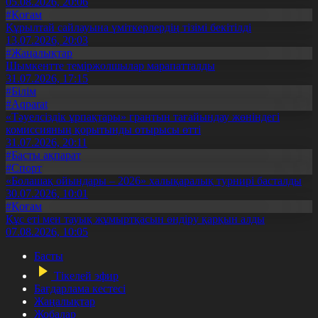
05.08.2026, 20:06
#Қоғам
Құрылтай сайлауына үміткерлердің тізімі бекітілді
13.07.2026, 20:03
#Жаңалықтар
Шымкентте теміржолшылар марапатталды
31.07.2026, 17:15
#Білім
#Aqparat
«Тәуелсіздік ұрпақтары» грантын тағайындау жөніндегі
комиссияның қорытынды отырысы өтті
31.07.2026, 20:11
#Басты ақпарат
#Спорт
«Болашақ ойындары – 2026» халықаралық турнирі басталды
30.07.2026, 10:01
#Қоғам
Құс еті мен тауық жұмыртқасын өндіру қарқын алды
07.08.2026, 10:05
Басты
Тікелей эфир
Бағдарлама кестесі
Жаңалықтар
Жобалар