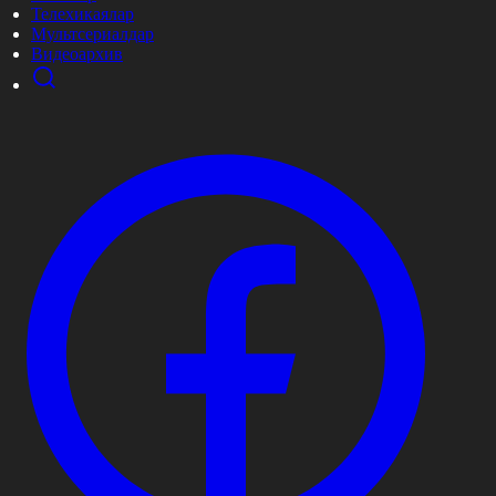
Телехикаялар
Мультсериалдар
Видеоархив