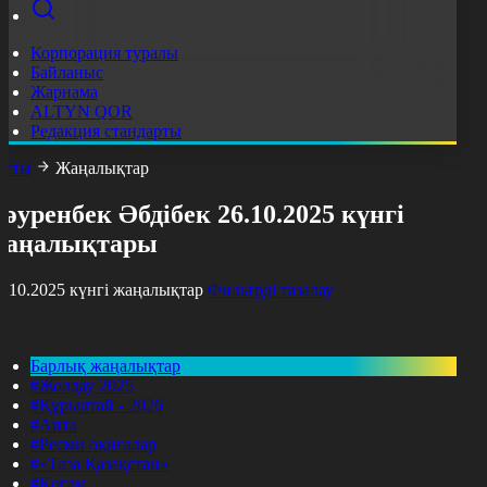
Корпорация туралы
Байланыс
Жарнама
ALTYN QOR
Редакция стандарты
асты
Жаңалықтар
әуренбек Әбдібек 26.10.2025 күнгі
жаңалықтары
6.10.2025 күнгі жаңалықтар
Фильтрді тазалау
Барлық жаңалықтар
#Жолдау 2025
#Құрылтай - 2026
#Апта
#Ресми оқиғалар
#«Таза Қазақстан»
#Қоғам