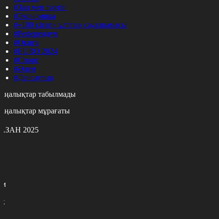
#Заң мен тәртіп
#Экономика
#«100 кітап» ұлттық сауалнамасы
#Референдум
#Оқиға
#EURO 2024
#Спорт
#Әлем
#Денсаулық
аңалықтар табылмады
аңалықтар мұрағаты
АЗАН 2025
с
с
р
с
м
н
к
9