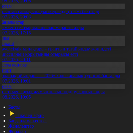
5.08.2026, 20:06
Қоғам
ұрылтай сайлауына үміткерлердің тізімі бекітілді
3.07.2026, 20:03
Жаңалықтар
ымкентте теміржолшылар марапатталды
1.07.2026, 17:15
Білім
Aqparat
Тәуелсіздік ұрпақтары» грантын тағайындау жөніндегі
омиссияның қорытынды отырысы өтті
1.07.2026, 20:11
Басты ақпарат
Спорт
Болашақ ойындары – 2026» халықаралық турнирі басталды
0.07.2026, 10:01
Қоғам
ұс еті мен тауық жұмыртқасын өндіру қарқын алды
7.08.2026, 10:05
Басты
Тікелей эфир
Бағдарлама кестесі
Жаңалықтар
Жобалар