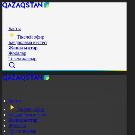
Басты
Тікелей эфир
Бағдарлама кестесі
Жаңалықтар
Жобалар
Телехикаялар
Басты
Тікелей эфир
Бағдарлама кестесі
Жаңалықтар
Жобалар
Телехикаялар