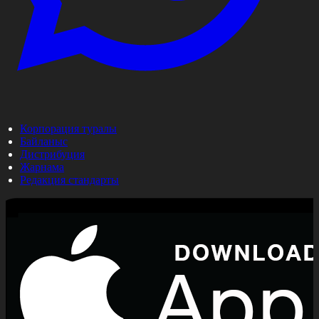
Корпорация туралы
Байланыс
Дистрибуция
Жарнама
Редакция стандарты