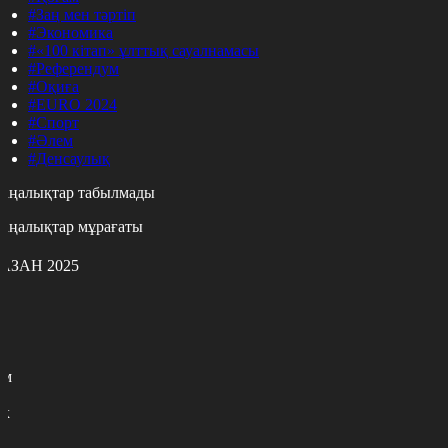
#Заң мен тәртіп
#Экономика
#«100 кітап» ұлттық сауалнамасы
#Референдум
#Оқиға
#EURO 2024
#Спорт
#Әлем
#Денсаулық
аңалықтар табылмады
аңалықтар мұрағаты
АЗАН 2025
с
с
р
с
м
н
к
9