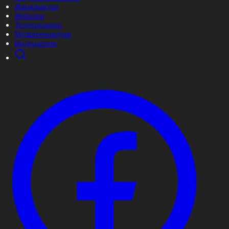
Жаңалықтар
Жобалар
Телехикаялар
Мультсериалдар
Видеоархив