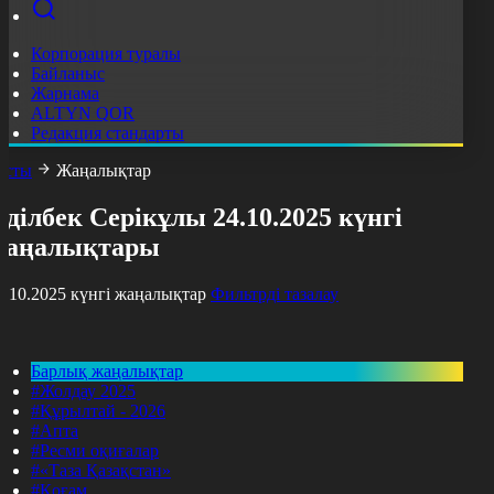
Корпорация туралы
Байланыс
Жарнама
ALTYN QOR
Редакция стандарты
асты
Жаңалықтар
ділбек Серікұлы 24.10.2025 күнгі
жаңалықтары
4.10.2025 күнгі жаңалықтар
Фильтрді тазалау
Барлық жаңалықтар
#Жолдау 2025
#Құрылтай - 2026
#Апта
#Ресми оқиғалар
#«Таза Қазақстан»
#Қоғам