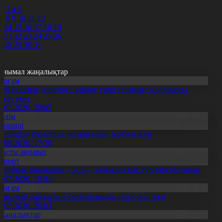
0
2
3
4
5
7
8
9
10
11
12
3
14
15
16
17
18
19
0
21
22
23
24
25
26
7
28
29
30
31
анымал жаңалықтар
Қоғам
нді салалық дәрігерге қаралу үшін терапевт жолдамасы
ажет емес
0.07.2026, 20:05
Білім
Aqparat
апондар Қазақстан өсімдіктерін зерттеп жүр
4.08.2026, 17:30
Басты ақпарат
Спорт
Болашақ ойындары – 2026» халықаралық турнирі басталды
0.07.2026, 10:01
Қоғам
ұрылтай сайлауына үміткерлердің тізімі бекітілді
3.07.2026, 20:03
Жаңалықтар