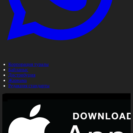
Корпорация туралы
Байланыс
Дистрибуция
Жарнама
Редакция стандарты