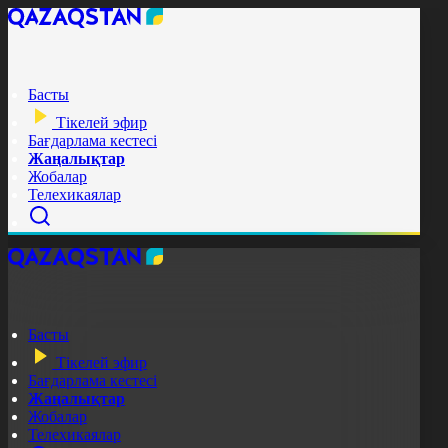
Басты
Тікелей эфир
Бағдарлама кестесі
Жаңалықтар
Жобалар
Телехикаялар
Басты
Тікелей эфир
Бағдарлама кестесі
Жаңалықтар
Жобалар
Телехикаялар