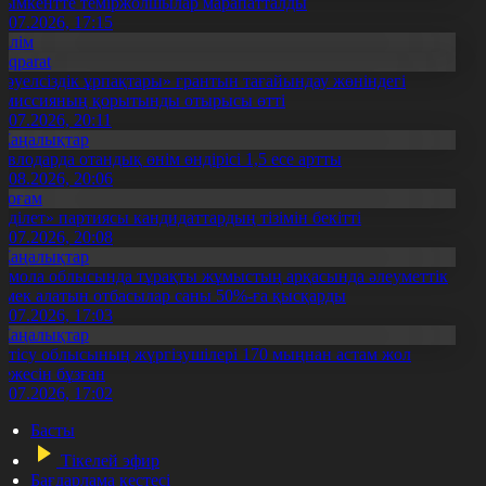
ымкентте теміржолшылар марапатталды
1.07.2026, 17:15
Білім
Aqparat
Тәуелсіздік ұрпақтары» грантын тағайындау жөніндегі
омиссияның қорытынды отырысы өтті
1.07.2026, 20:11
Жаңалықтар
авлодарда отандық өнім өндірісі 1,5 есе артты
5.08.2026, 20:06
Қоғам
Әділет» партиясы кандидаттардың тізімін бекітті
0.07.2026, 20:08
Жаңалықтар
қмола облысында тұрақты жұмыстың арқасында әлеуметтік
өмек алатын отбасылар саны 50%-ға қысқарды
1.07.2026, 17:03
Жаңалықтар
етісу облысының жүргізушілері 170 мыңнан астам жол
режесін бұзған
1.07.2026, 17:02
Басты
Тікелей эфир
Бағдарлама кестесі