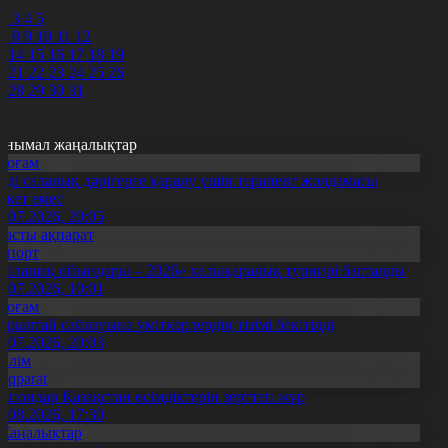
0
2
3
4
5
7
8
9
10
11
12
3
14
15
16
17
18
19
0
21
22
23
24
25
26
7
28
29
30
31
анымал жаңалықтар
Қоғам
нді салалық дәрігерге қаралу үшін терапевт жолдамасы
ажет емес
0.07.2026, 20:05
Басты ақпарат
Спорт
Болашақ ойындары – 2026» халықаралық турнирі басталды
0.07.2026, 10:01
Қоғам
ұрылтай сайлауына үміткерлердің тізімі бекітілді
3.07.2026, 20:03
Білім
Aqparat
апондар Қазақстан өсімдіктерін зерттеп жүр
4.08.2026, 17:30
Жаңалықтар