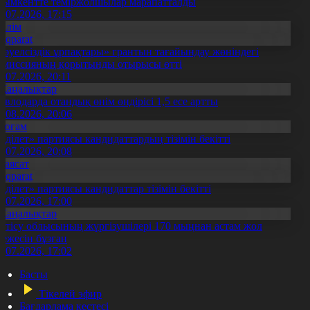
ымкентте теміржолшылар марапатталды
1.07.2026, 17:15
Білім
Aqparat
Тәуелсіздік ұрпақтары» грантын тағайындау жөніндегі
омиссияның қорытынды отырысы өтті
1.07.2026, 20:11
Жаңалықтар
авлодарда отандық өнім өндірісі 1,5 есе артты
5.08.2026, 20:06
Қоғам
Әділет» партиясы кандидаттардың тізімін бекітті
0.07.2026, 20:08
Саясат
Aqparat
Әділет» партиясы кандидаттар тізімін бекітті
0.07.2026, 17:00
Жаңалықтар
етісу облысының жүргізушілері 170 мыңнан астам жол
режесін бұзған
1.07.2026, 17:02
Басты
Тікелей эфир
Бағдарлама кестесі