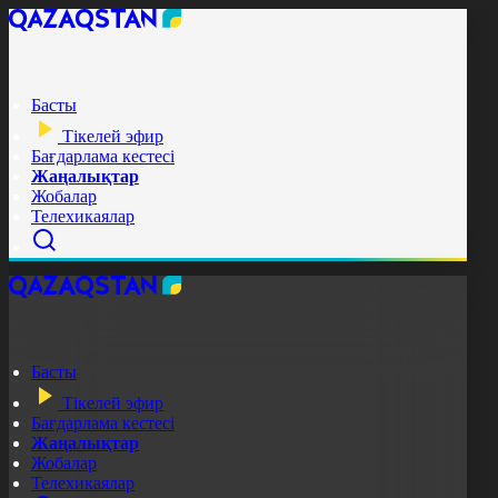
Басты
Тікелей эфир
Бағдарлама кестесі
Жаңалықтар
Жобалар
Телехикаялар
Басты
Тікелей эфир
Бағдарлама кестесі
Жаңалықтар
Жобалар
Телехикаялар