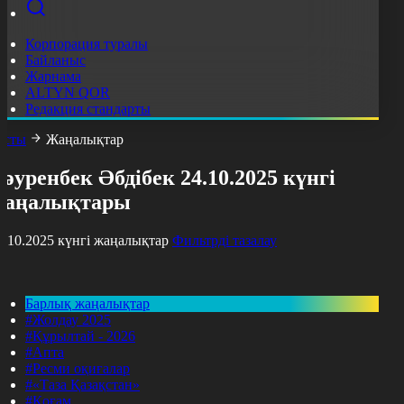
Корпорация туралы
Байланыс
Жарнама
ALTYN QOR
Редакция стандарты
асты
Жаңалықтар
әуренбек Әбдібек 24.10.2025 күнгі
жаңалықтары
4.10.2025 күнгі жаңалықтар
Фильтрді тазалау
Барлық жаңалықтар
#Жолдау 2025
#Құрылтай - 2026
#Апта
#Ресми оқиғалар
#«Таза Қазақстан»
#Қоғам