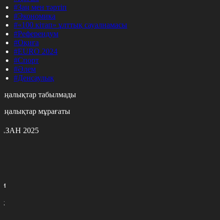
#Заң мен тәртіп
#Экономика
#«100 кітап» ұлттық сауалнамасы
#Референдум
#Оқиға
#EURO 2024
#Спорт
#Әлем
#Денсаулық
аңалықтар табылмады
аңалықтар мұрағаты
АЗАН 2025
с
с
р
с
м
н
к
9