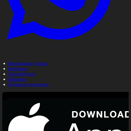
Корпорация туралы
Байланыс
Дистрибуция
Жарнама
Редакция стандарты