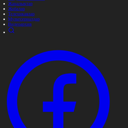
Жаңалықтар
Жобалар
Телехикаялар
Мультсериалдар
Видеоархив