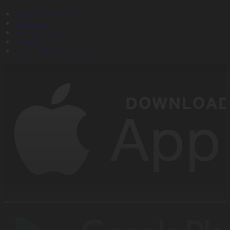
Корпорация туралы
Байланыс
Дистрибуция
Жарнама
Редакция стандарты