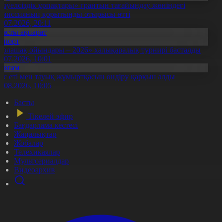
Тәуелсіздік ұрпақтары» грантын тағайындау жөніндегі
омиссияның қорытынды отырысы өтті
1.07.2026, 20:11
Басты ақпарат
Спорт
Болашақ ойындары – 2026» халықаралық турнирі басталды
0.07.2026, 10:01
Қоғам
ұс еті мен тауық жұмыртқасын өндіру қарқын алды
7.08.2026, 10:05
Басты
Тікелей эфир
Бағдарлама кестесі
Жаңалықтар
Жобалар
Телехикаялар
Мультсериалдар
Видеоархив