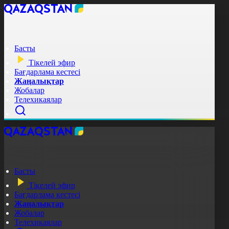
Басты
Тікелей эфир
Бағдарлама кестесі
Жаңалықтар
Жобалар
Телехикаялар
Басты
Тікелей эфир
Бағдарлама кестесі
Жаңалықтар
Жобалар
Телехикаялар