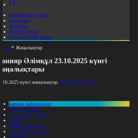
Корпорация туралы
Байланыс
Жарнама
ALTYN QOR
Редакция стандарты
асты
Жаңалықтар
анияр Әлімқұл 23.10.2025 күнгі
жаңалықтары
3.10.2025 күнгі жаңалықтар
Фильтрді тазалау
Барлық жаңалықтар
#Жолдау 2025
#Құрылтай - 2026
#Апта
#Ресми оқиғалар
#«Таза Қазақстан»
#Қоғам