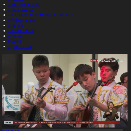
#Заң мен тәртіп
#Экономика
#«100 кітап» ұлттық сауалнамасы
#Референдум
#Оқиға
#EURO 2024
#Спорт
#Әлем
#Денсаулық