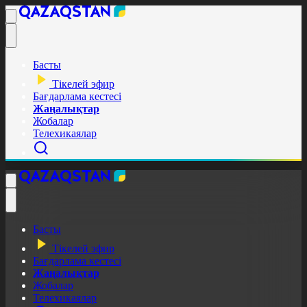
Басты
Тікелей эфир
Бағдарлама кестесі
Жаңалықтар
Жобалар
Телехикаялар
Басты
Тікелей эфир
Бағдарлама кестесі
Жаңалықтар
Жобалар
Телехикаялар