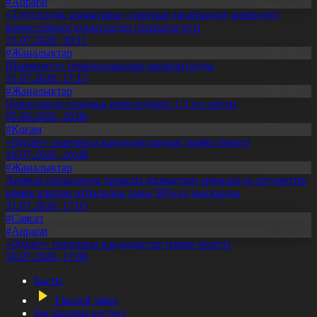
#Aqparat
«Тәуелсіздік ұрпақтары» грантын тағайындау жөніндегі
комиссияның қорытынды отырысы өтті
31.07.2026, 20:11
#Жаңалықтар
Шымкентте теміржолшылар марапатталды
31.07.2026, 17:15
#Жаңалықтар
Павлодарда отандық өнім өндірісі 1,5 есе артты
05.08.2026, 20:06
#Қоғам
«Әділет» партиясы кандидаттардың тізімін бекітті
10.07.2026, 20:08
#Жаңалықтар
Ақмола облысында тұрақты жұмыстың арқасында әлеуметтік
көмек алатын отбасылар саны 50%-ға қысқарды
31.07.2026, 17:03
#Саясат
#Aqparat
«Әділет» партиясы кандидаттар тізімін бекітті
10.07.2026, 17:00
Басты
Тікелей эфир
Бағдарлама кестесі