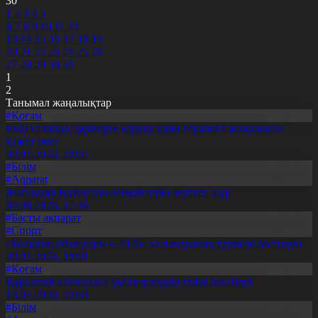
30
1
2
3
4
5
6
7
8
9
10
11
12
13
14
15
16
17
18
19
20
21
22
23
24
25
26
27
28
29
30
31
1
2
Танымал жаңалықтар
#Қоғам
Енді салалық дәрігерге қаралу үшін терапевт жолдамасы
қажет емес
30.07.2026, 20:05
#Білім
#Aqparat
Жапондар Қазақстан өсімдіктерін зерттеп жүр
04.08.2026, 17:30
#Басты ақпарат
#Спорт
«Болашақ ойындары – 2026» халықаралық турнирі басталды
30.07.2026, 10:01
#Қоғам
Құрылтай сайлауына үміткерлердің тізімі бекітілді
13.07.2026, 20:03
#Білім