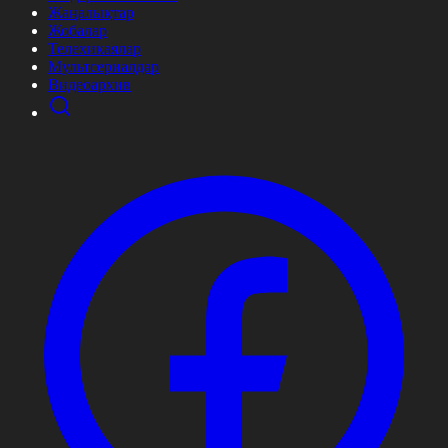
Жаңалықтар
Жобалар
Телехикаялар
Мультсериалдар
Видеоархив