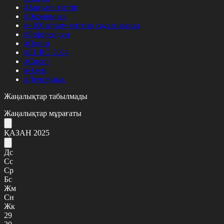
#Заң мен тәртіп
#Экономика
#«100 кітап» ұлттық сауалнамасы
#Референдум
#Оқиға
#EURO 2024
#Спорт
#Әлем
#Денсаулық
Жаңалықтар табылмады
Жаңалықтар мұрағаты
ҚАЗАН 2025
Дс
Сс
Ср
Бс
Жм
Сн
Жк
29