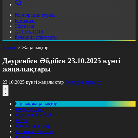
Корпорация туралы
Байланыс
Жарнама
ALTYN QOR
Редакция стандарты
Басты
Жаңалықтар
Дәуренбек Әбдібек 23.10.2025 күнгі
жаңалықтары
23.10.2025 күнгі жаңалықтар
Фильтрді тазалау
Барлық жаңалықтар
#Жолдау 2025
#Құрылтай - 2026
#Апта
#Ресми оқиғалар
#«Таза Қазақстан»
#Қоғам