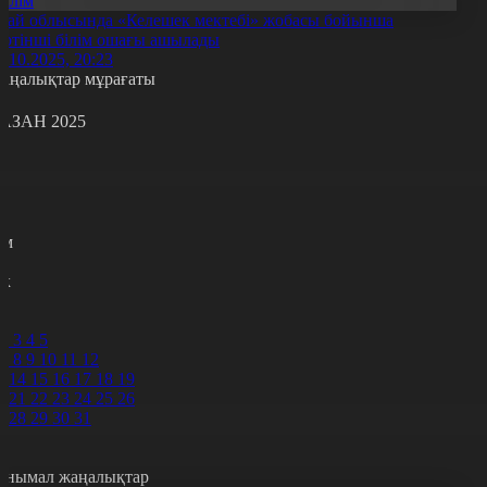
Білім
бай облысында «Келешек мектебі» жобасы бойынша
өртінші білім ошағы ашылады
2.10.2025, 20:23
аңалықтар мұрағаты
АЗАН 2025
с
с
р
с
м
н
к
9
0
2
3
4
5
7
8
9
10
11
12
3
14
15
16
17
18
19
0
21
22
23
24
25
26
7
28
29
30
31
анымал жаңалықтар