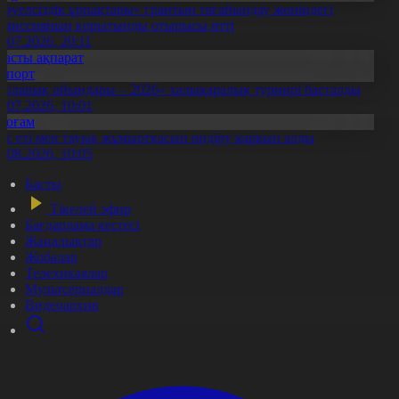
Тәуелсіздік ұрпақтары» грантын тағайындау жөніндегі
омиссияның қорытынды отырысы өтті
1.07.2026, 20:11
Басты ақпарат
Спорт
Болашақ ойындары – 2026» халықаралық турнирі басталды
0.07.2026, 10:01
Қоғам
ұс еті мен тауық жұмыртқасын өндіру қарқын алды
7.08.2026, 10:05
Басты
Тікелей эфир
Бағдарлама кестесі
Жаңалықтар
Жобалар
Телехикаялар
Мультсериалдар
Видеоархив