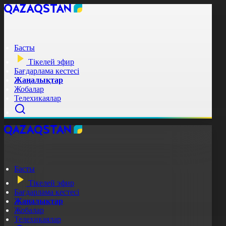
Басты
Тікелей эфир
Бағдарлама кестесі
Жаңалықтар
Жобалар
Телехикаялар
Басты
Тікелей эфир
Бағдарлама кестесі
Жаңалықтар
Жобалар
Телехикаялар