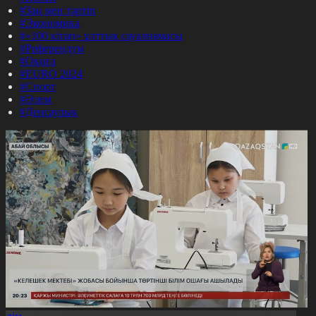
#Заң мен тәртіп
#Экономика
#«100 кітап» ұлттық сауалнамасы
#Референдум
#Оқиға
#EURO 2024
#Спорт
#Әлем
#Денсаулық