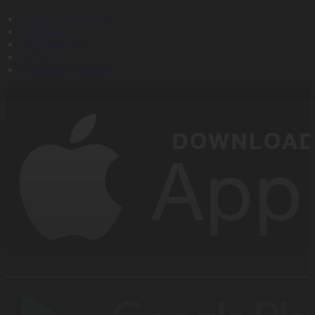
Корпорация туралы
Байланыс
Дистрибуция
Жарнама
Редакция стандарты