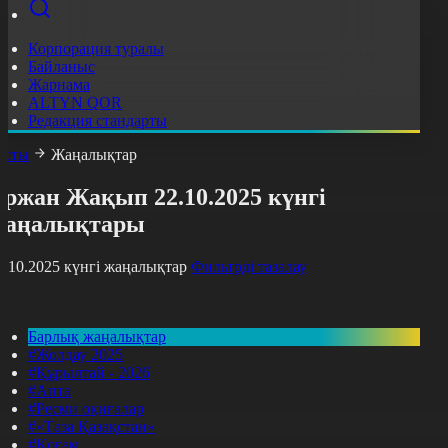
Корпорация туралы
Байланыс
Жарнама
ALTYN QOR
Редакция стандарты
асты
Жаңалықтар
Ержан Жақып 22.10.2025 күнгі
жаңалықтары
2.10.2025 күнгі жаңалықтар
Фильтрді тазалау
Барлық жаңалықтар
#Жолдау 2025
#Құрылтай - 2026
#Апта
#Ресми оқиғалар
#«Таза Қазақстан»
#Қоғам