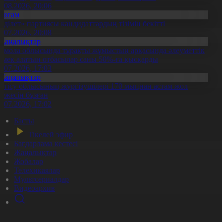
5.08.2026, 20:06
Қоғам
Әділет» партиясы кандидаттардың тізімін бекітті
0.07.2026, 20:08
Жаңалықтар
қмола облысында тұрақты жұмыстың арқасында әлеуметтік
өмек алатын отбасылар саны 50%-ға қысқарды
1.07.2026, 17:03
Жаңалықтар
етісу облысының жүргізушілері 170 мыңнан астам жол
режесін бұзған
1.07.2026, 17:02
Басты
Тікелей эфир
Бағдарлама кестесі
Жаңалықтар
Жобалар
Телехикаялар
Мультсериалдар
Видеоархив