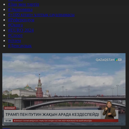
#Заң мен тәртіп
#Экономика
#«100 кітап» ұлттық сауалнамасы
#Референдум
#Оқиға
#EURO 2024
#Спорт
#Әлем
#Денсаулық