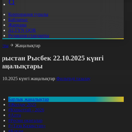
Корпорация туралы
Байланыс
Жарнама
ALTYN QOR
Редакция стандарты
асты
Жаңалықтар
рыстан Рысбек 22.10.2025 күнгі
жаңалықтары
2.10.2025 күнгі жаңалықтар
Фильтрді тазалау
Барлық жаңалықтар
#Жолдау 2025
#Құрылтай - 2026
#Апта
#Ресми оқиғалар
#«Таза Қазақстан»
#Қоғам