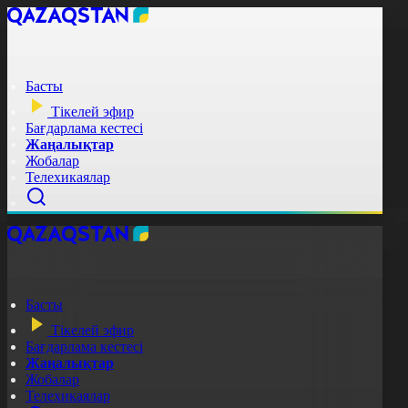
Басты
Тікелей эфир
Бағдарлама кестесі
Жаңалықтар
Жобалар
Телехикаялар
Басты
Тікелей эфир
Бағдарлама кестесі
Жаңалықтар
Жобалар
Телехикаялар