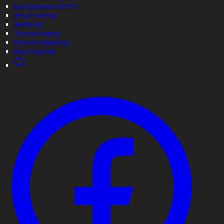
Бағдарлама кестесі
Жаңалықтар
Жобалар
Телехикаялар
Мультсериалдар
Видеоархив