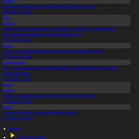
Aqparat
апондар Қазақстан өсімдіктерін зерттеп жүр
4.08.2026, 17:30
Білім
Aqparat
Тәуелсіздік ұрпақтары» грантын тағайындау жөніндегі
омиссияның қорытынды отырысы өтті
1.07.2026, 20:11
Қоғам
Әділет» партиясы кандидаттардың тізімін бекітті
0.07.2026, 20:08
Жаңалықтар
етісу облысының жүргізушілері 170 мыңнан астам жол
режесін бұзған
1.07.2026, 17:02
Саясат
Aqparat
Әділет» партиясы кандидаттар тізімін бекітті
0.07.2026, 17:00
Саясат
лттық теледебат жаңа форматта өтті
0.07.2026, 10:18
Басты
Тікелей эфир