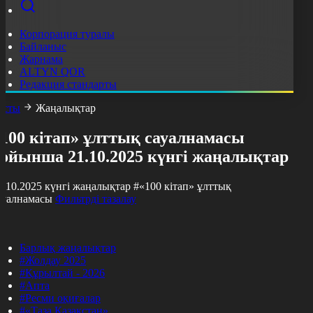
Корпорация туралы
Байланыс
Жарнама
ALTYN QOR
Редакция стандарты
асты
Жаңалықтар
«100 кітап» ұлттық сауалнамасы
бойынша 21.10.2025 күнгі жаңалықтар
1.10.2025 күнгі жаңалықтар
#«100 кітап» ұлттық
ауалнамасы
Фильтрді тазалау
Барлық жаңалықтар
#Жолдау 2025
#Құрылтай - 2026
#Апта
#Ресми оқиғалар
#«Таза Қазақстан»