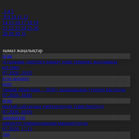
9
0
2
3
4
5
7
8
9
10
11
12
3
14
15
16
17
18
19
0
21
22
23
24
25
26
7
28
29
30
31
анымал жаңалықтар
Қоғам
нді салалық дәрігерге қаралу үшін терапевт жолдамасы
ажет емес
0.07.2026, 20:05
Басты ақпарат
Спорт
Болашақ ойындары – 2026» халықаралық турнирі басталды
0.07.2026, 10:01
Қоғам
ұрылтай сайлауына үміткерлердің тізімі бекітілді
3.07.2026, 20:03
Жаңалықтар
ымкентте теміржолшылар марапатталды
1.07.2026, 17:15
Білім