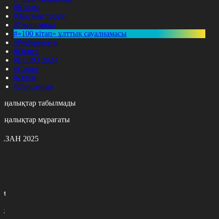
#Қоғам
#Заң мен тәртіп
#Экономика
#«100 кітап» ұлттық сауалнамасы
#Референдум
#Оқиға
#EURO 2024
#Спорт
#Әлем
#Денсаулық
аңалықтар табылмады
аңалықтар мұрағаты
АЗАН 2025
с
с
р
с
м
н
к