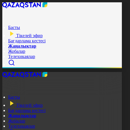
Басты
Тікелей эфир
Бағдарлама кестесі
Жаңалықтар
Жобалар
Телехикаялар
Басты
Тікелей эфир
Бағдарлама кестесі
Жаңалықтар
Жобалар
Телехикаялар