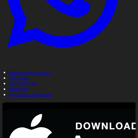
Корпорация туралы
Байланыс
Дистрибуция
Жарнама
Редакция стандарты