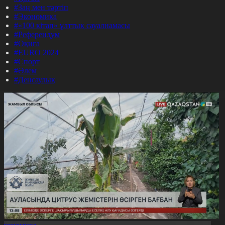
#Заң мен тәртіп
#Экономика
#«100 кітап» ұлттық сауалнамасы
#Референдум
#Оқиға
#EURO 2024
#Спорт
#Әлем
#Денсаулық