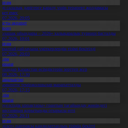
Қоғам
нді салалық дәрігерге қаралу үшін терапевт жолдамасы
ажет емес
0.07.2026, 20:05
Басты ақпарат
Спорт
Болашақ ойындары – 2026» халықаралық турнирі басталды
0.07.2026, 10:01
Қоғам
ұрылтай сайлауына үміткерлердің тізімі бекітілді
3.07.2026, 20:03
Білім
Aqparat
апондар Қазақстан өсімдіктерін зерттеп жүр
4.08.2026, 17:30
Жаңалықтар
ымкентте теміржолшылар марапатталды
1.07.2026, 17:15
Білім
Aqparat
Тәуелсіздік ұрпақтары» грантын тағайындау жөніндегі
омиссияның қорытынды отырысы өтті
1.07.2026, 20:11
Қоғам
Әділет» партиясы кандидаттардың тізімін бекітті