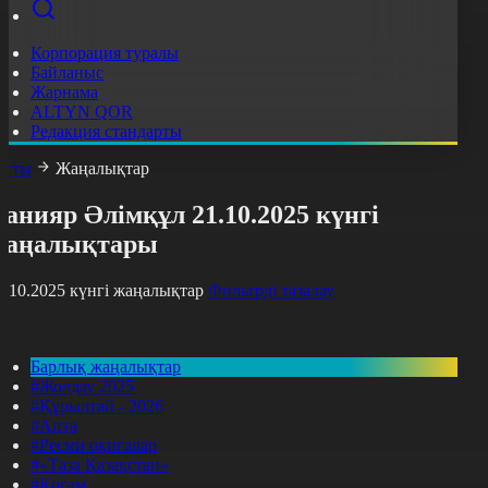
Корпорация туралы
Байланыс
Жарнама
ALTYN QOR
Редакция стандарты
асты
Жаңалықтар
анияр Әлімқұл 21.10.2025 күнгі
жаңалықтары
1.10.2025 күнгі жаңалықтар
Фильтрді тазалау
Барлық жаңалықтар
#Жолдау 2025
#Құрылтай - 2026
#Апта
#Ресми оқиғалар
#«Таза Қазақстан»
#Қоғам