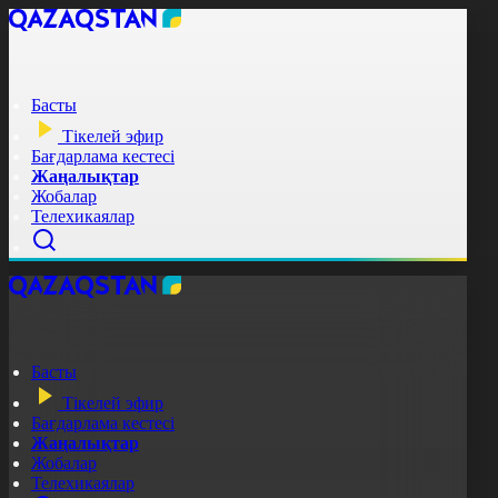
Басты
Тікелей эфир
Бағдарлама кестесі
Жаңалықтар
Жобалар
Телехикаялар
Басты
Тікелей эфир
Бағдарлама кестесі
Жаңалықтар
Жобалар
Телехикаялар