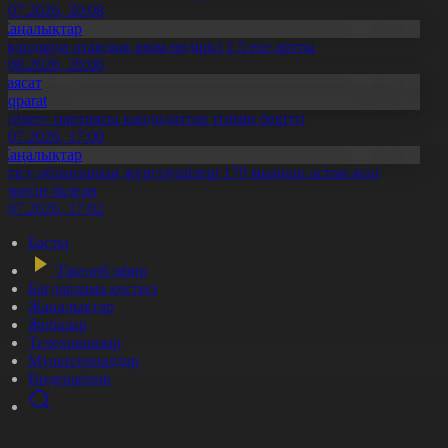
0.07.2026, 20:08
Жаңалықтар
авлодарда отандық өнім өндірісі 1,5 есе артты
5.08.2026, 20:06
Саясат
Aqparat
Әділет» партиясы кандидаттар тізімін бекітті
0.07.2026, 17:00
Жаңалықтар
етісу облысының жүргізушілері 170 мыңнан астам жол
режесін бұзған
1.07.2026, 17:02
Басты
Тікелей эфир
Бағдарлама кестесі
Жаңалықтар
Жобалар
Телехикаялар
Мультсериалдар
Видеоархив