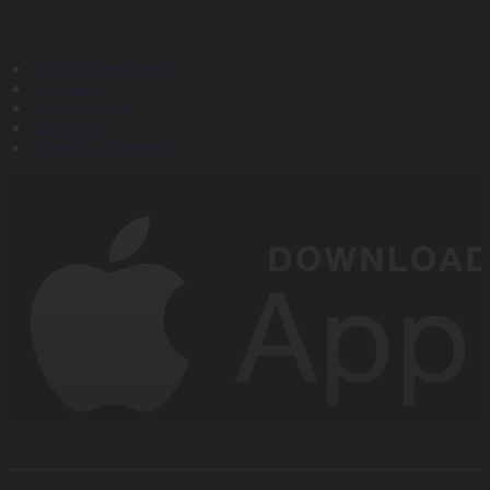
Корпорация туралы
Байланыс
Дистрибуция
Жарнама
Редакция стандарты