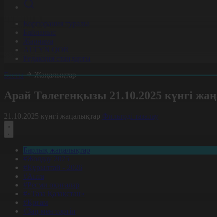
Корпорация туралы
Байланыс
Жарнама
ALTYN QOR
Редакция стандарты
Басты
Жаңалықтар
Арай Төлегенқызы 21.10.2025 күнгі ж
21.10.2025 күнгі жаңалықтар
Фильтрді тазалау
Барлық жаңалықтар
#Жолдау 2025
#Құрылтай - 2026
#Апта
#Ресми оқиғалар
#«Таза Қазақстан»
#Қоғам
#Заң мен тәртіп