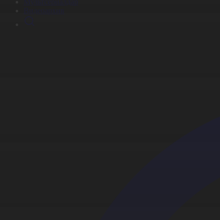
Мультсериалдар
Видеоархив