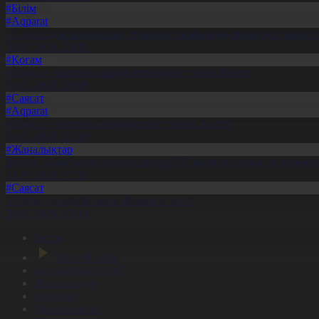
#Білім
#Aqparat
«Тәуелсіздік ұрпақтары» грантын тағайындау жөніндегі коми
31.07.2026, 20:11
#Қоғам
«Әділет» партиясы кандидаттардың тізімін бекітті
10.07.2026, 20:08
#Саясат
#Aqparat
«Әділет» партиясы кандидаттар тізімін бекітті
10.07.2026, 17:00
#Жаңалықтар
Жетісу облысының жүргізушілері 170 мыңнан астам жол ережес
31.07.2026, 17:02
#Саясат
Ұлттық теледебат жаңа форматта өтті
30.07.2026, 10:18
Басты
Тікелей эфир
Бағдарлама кестесі
Жаңалықтар
Жобалар
Телехикаялар