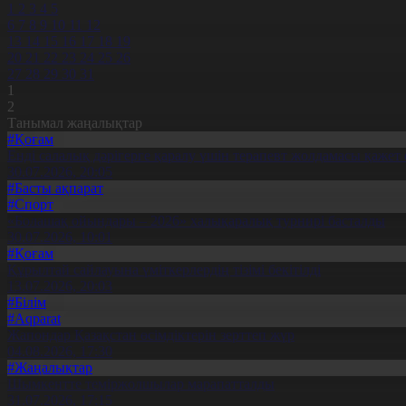
1
2
3
4
5
6
7
8
9
10
11
12
13
14
15
16
17
18
19
20
21
22
23
24
25
26
27
28
29
30
31
1
2
Танымал жаңалықтар
#Қоғам
Енді салалық дәрігерге қаралу үшін терапевт жолдамасы қажет 
30.07.2026, 20:05
#Басты ақпарат
#Спорт
«Болашақ ойындары – 2026» халықаралық турнирі басталды
30.07.2026, 10:01
#Қоғам
Құрылтай сайлауына үміткерлердің тізімі бекітілді
13.07.2026, 20:03
#Білім
#Aqparat
Жапондар Қазақстан өсімдіктерін зерттеп жүр
04.08.2026, 17:30
#Жаңалықтар
Шымкентте теміржолшылар марапатталды
31.07.2026, 17:15