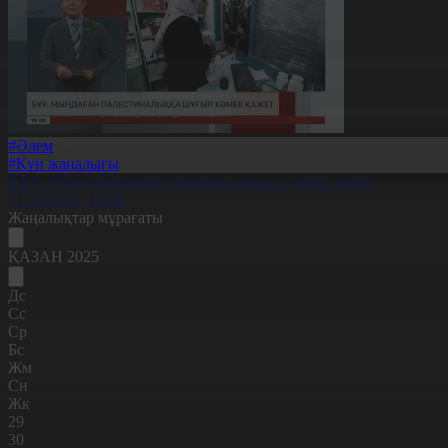
#Әлем
#Күн жаңалығы
БҰҰ: Мыңдаған палестиналыққа шұғыл көмек қажет
21.10.2025, 10:34
Жаңалықтар мұрағаты
ҚАЗАН 2025
Дс
Сс
Ср
Бс
Жм
Сн
Жк
29
30