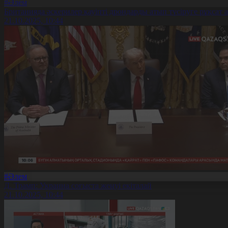
#Әлем
Британияда әскерилер қауіпті дрондарды атып түсіруге рұқсат 
21.10.2025, 10:44
#Әлем
Д. Трамп: Украина соғыста жеңуі екіталай
21.10.2025, 10:44