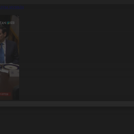
алуы мүмкін