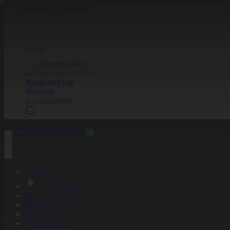
Басты
Тікелей эфир
Бағдарлама кестесі
Жаңалықтар
Жобалар
Телехикаялар
Басты
Тікелей эфир
Бағдарлама кестесі
Жаңалықтар
Жобалар
Телехикаялар