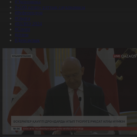
#Экономика
#«100 кітап» ұлттық сауалнамасы
#Референдум
#Оқиға
#EURO 2024
#Спорт
#Әлем
#Денсаулық