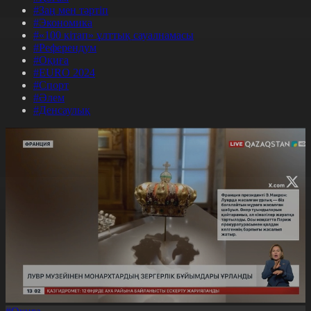
#Заң мен тәртіп
#Экономика
#«100 кітап» ұлттық сауалнамасы
#Референдум
#Оқиға
#EURO 2024
#Спорт
#Әлем
#Денсаулық