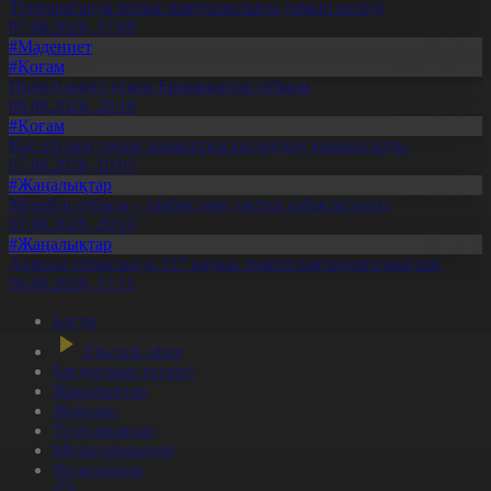
Түпқарағанда балық шаруашылығы дамып келеді
07.08.2026, 17:09
#Мәдениет
#Қоғам
Өнерді өнеге еткен Ерниязовтар отбасы
08.08.2026, 20:16
#Қоғам
Құс еті мен тауық жұмыртқасын өндіру қарқын алды
07.08.2026, 10:05
#Жаңалықтар
Мерейлі отбасы – тәрбие мен дәстүр сабақтастығы
07.08.2026, 20:19
#Жаңалықтар
Ақмола облысында 157 науқас трансплантацияға мұқтаж
06.08.2026, 17:11
Басты
Тікелей эфир
Бағдарлама кестесі
Жаңалықтар
Жобалар
Телехикаялар
Мультсериалдар
Видеоархив