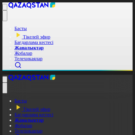
Басты
Тікелей эфир
Бағдарлама кестесі
Жаңалықтар
Жобалар
Телехикаялар
Басты
Тікелей эфир
Бағдарлама кестесі
Жаңалықтар
Жобалар
Телехикаялар