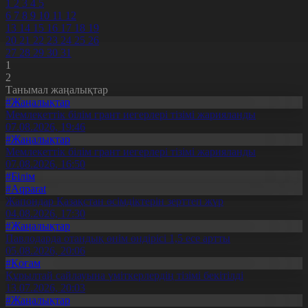
1
2
3
4
5
6
7
8
9
10
11
12
13
14
15
16
17
18
19
20
21
22
23
24
25
26
27
28
29
30
31
1
2
Танымал жаңалықтар
#Жаңалықтар
Мемлекеттік білім грант иегерлері тізімі жарияланды
07.08.2026, 19:46
#Жаңалықтар
Мемлекеттік білім грант иегерлері тізімі жарияланды
07.08.2026, 16:50
#Білім
#Aqparat
Жапондар Қазақстан өсімдіктерін зерттеп жүр
04.08.2026, 17:30
#Жаңалықтар
Павлодарда отандық өнім өндірісі 1,5 есе артты
05.08.2026, 20:06
#Қоғам
Құрылтай сайлауына үміткерлердің тізімі бекітілді
13.07.2026, 20:03
#Жаңалықтар