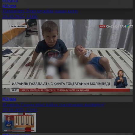
#Оқиға
#Әлем
Париждегі Лувр музейін тонап кетті
20.10.2025, 13:06
#Әлем
Израиль Газада атыс қайта тоқтағанын мәлімдеді
20.10.2025, 13:03