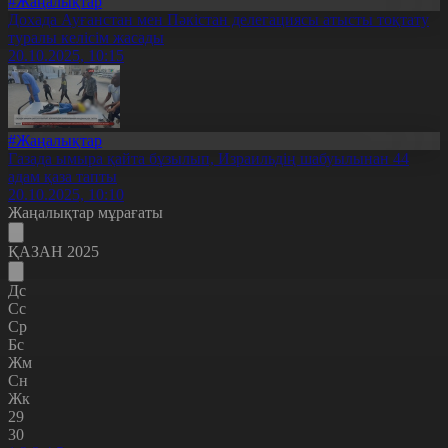
#Жаңалықтар
Дохада Ауғанстан мен Пәкістан делегациясы атысты тоқтату
туралы келісім жасады
20.10.2025, 10:15
#Жаңалықтар
Газада ымыра қайта бұзылып, Израильдің шабуылынан 44
адам қаза тапты
20.10.2025, 10:10
Жаңалықтар мұрағаты
ҚАЗАН 2025
Дс
Сс
Ср
Бс
Жм
Сн
Жк
29
30