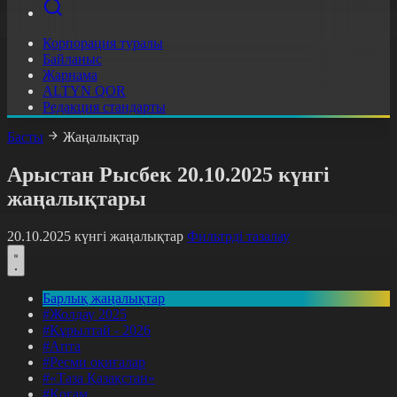
Корпорация туралы
Байланыс
Жарнама
ALTYN QOR
Редакция стандарты
Басты
Жаңалықтар
Арыстан Рысбек 20.10.2025 күнгі
жаңалықтары
20.10.2025 күнгі жаңалықтар
Фильтрді тазалау
Барлық жаңалықтар
#Жолдау 2025
#Құрылтай - 2026
#Апта
#Ресми оқиғалар
#«Таза Қазақстан»
#Қоғам