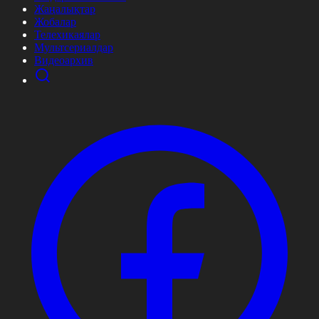
Жаңалықтар
Жобалар
Телехикаялар
Мультсериалдар
Видеоархив