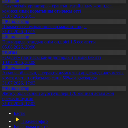
#Aqparat
«Тәуелсіздік ұрпақтары» грантын тағайындау жөніндегі
комиссияның қорытынды отырысы өтті
31.07.2026, 20:11
#Жаңалықтар
Шымкентте теміржолшылар марапатталды
31.07.2026, 17:15
#Жаңалықтар
Павлодарда отандық өнім өндірісі 1,5 есе артты
05.08.2026, 20:06
#Қоғам
«Әділет» партиясы кандидаттардың тізімін бекітті
10.07.2026, 20:08
#Жаңалықтар
Ақмола облысында тұрақты жұмыстың арқасында әлеуметтік
көмек алатын отбасылар саны 50%-ға қысқарды
31.07.2026, 17:03
#Жаңалықтар
Жетісу облысының жүргізушілері 170 мыңнан астам жол
ережесін бұзған
31.07.2026, 17:02
Басты
Тікелей эфир
Бағдарлама кестесі