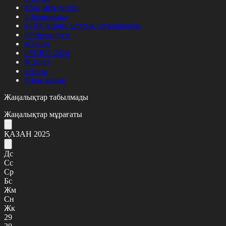
#Заң мен тәртіп
#Экономика
#«100 кітап» ұлттық сауалнамасы
#Референдум
#Оқиға
#EURO 2024
#Спорт
#Әлем
#Денсаулық
Жаңалықтар табылмады
Жаңалықтар мұрағаты
ҚАЗАН 2025
Дс
Сс
Ср
Бс
Жм
Сн
Жк
29