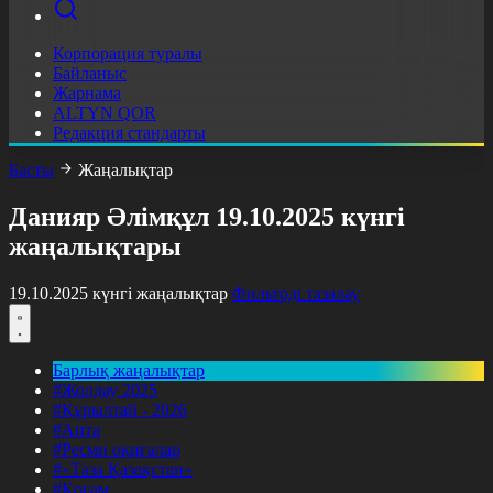
Корпорация туралы
Байланыс
Жарнама
ALTYN QOR
Редакция стандарты
Басты
Жаңалықтар
Данияр Әлімқұл 19.10.2025 күнгі
жаңалықтары
19.10.2025 күнгі жаңалықтар
Фильтрді тазалау
Барлық жаңалықтар
#Жолдау 2025
#Құрылтай - 2026
#Апта
#Ресми оқиғалар
#«Таза Қазақстан»
#Қоғам