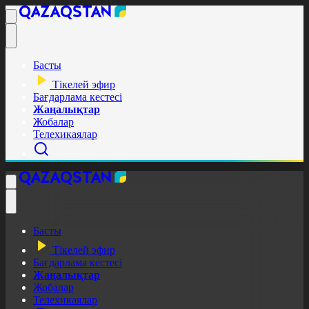
Басты
Тікелей эфир
Бағдарлама кестесі
Жаңалықтар
Жобалар
Телехикаялар
Басты
Тікелей эфир
Бағдарлама кестесі
Жаңалықтар
Жобалар
Телехикаялар