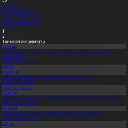
30
1
2
3
4
5
6
7
8
9
10
11
12
13
14
15
16
17
18
19
20
21
22
23
24
25
26
27
28
29
30
31
1
2
Танымал жаңалықтар
#Қоғам
Енді салалық дәрігерге қаралу үшін терапевт жолдамасы
қажет емес
30.07.2026, 20:05
#Білім
#Aqparat
Жапондар Қазақстан өсімдіктерін зерттеп жүр
04.08.2026, 17:30
#Басты ақпарат
#Спорт
«Болашақ ойындары – 2026» халықаралық турнирі басталды
30.07.2026, 10:01
#Қоғам
Құрылтай сайлауына үміткерлердің тізімі бекітілді
13.07.2026, 20:03
#Білім