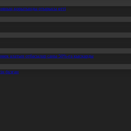
ссияның қорытынды отырысы өтті
өмек алатын отбасылар саны 50%-ға қысқарды
ін бұзған