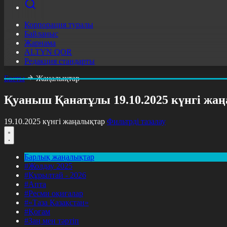
Корпорация туралы
Байланыс
Жарнама
ALTYN QOR
Редакция стандарты
Басты
Жаңалықтар
Қуаныш Қанатұлы 19.10.2025 күнгі жа
19.10.2025 күнгі жаңалықтар
Фильтрді тазалау
Барлық жаңалықтар
#Жолдау 2025
#Құрылтай - 2026
#Апта
#Ресми оқиғалар
#«Таза Қазақстан»
#Қоғам
#Заң мен тәртіп