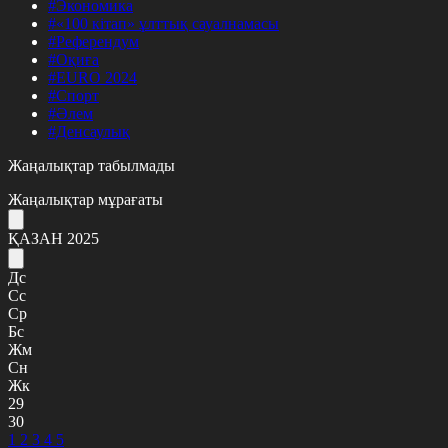
#Экономика
#«100 кітап» ұлттық сауалнамасы
#Референдум
#Оқиға
#EURO 2024
#Спорт
#Әлем
#Денсаулық
Жаңалықтар табылмады
Жаңалықтар мұрағаты
ҚАЗАН 2025
Дс
Сс
Ср
Бс
Жм
Сн
Жк
29
30
1
2
3
4
5