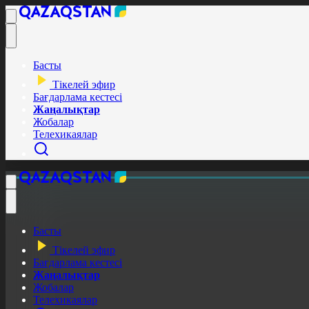
Басты
Тікелей эфир
Бағдарлама кестесі
Жаңалықтар
Жобалар
Телехикаялар
Басты
Тікелей эфир
Бағдарлама кестесі
Жаңалықтар
Жобалар
Телехикаялар