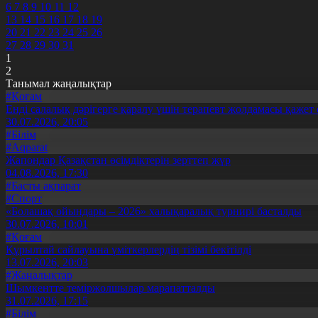
6
7
8
9
10
11
12
13
14
15
16
17
18
19
20
21
22
23
24
25
26
27
28
29
30
31
1
2
Танымал жаңалықтар
#Қоғам
Енді салалық дәрігерге қаралу үшін терапевт жолдамасы қажет 
30.07.2026, 20:05
#Білім
#Aqparat
Жапондар Қазақстан өсімдіктерін зерттеп жүр
04.08.2026, 17:30
#Басты ақпарат
#Спорт
«Болашақ ойындары – 2026» халықаралық турнирі басталды
30.07.2026, 10:01
#Қоғам
Құрылтай сайлауына үміткерлердің тізімі бекітілді
13.07.2026, 20:03
#Жаңалықтар
Шымкентте теміржолшылар марапатталды
31.07.2026, 17:15
#Білім