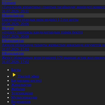
#Aqparat
«Тәуелсіздік ұрпақтары» грантын тағайындау жөніндегі коми
31.07.2026, 20:11
#Жаңалықтар
Павлодарда отандық өнім өндірісі 1,5 есе артты
05.08.2026, 20:06
#Қоғам
«Әділет» партиясы кандидаттардың тізімін бекітті
10.07.2026, 20:08
#Жаңалықтар
Ақмола облысында тұрақты жұмыстың арқасында әлеуметтік к
31.07.2026, 17:03
#Жаңалықтар
Жетісу облысының жүргізушілері 170 мыңнан астам жол ережес
31.07.2026, 17:02
Басты
Тікелей эфир
Бағдарлама кестесі
Жаңалықтар
Жобалар
Телехикаялар
Мультсериалдар
Видеоархив