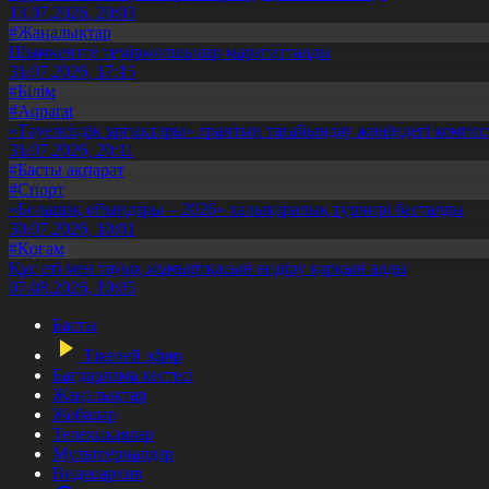
13.07.2026, 20:03
#Жаңалықтар
Шымкентте теміржолшылар марапатталды
31.07.2026, 17:15
#Білім
#Aqparat
«Тәуелсіздік ұрпақтары» грантын тағайындау жөніндегі коми
31.07.2026, 20:11
#Басты ақпарат
#Спорт
«Болашақ ойындары – 2026» халықаралық турнирі басталды
30.07.2026, 10:01
#Қоғам
Құс еті мен тауық жұмыртқасын өндіру қарқын алды
07.08.2026, 10:05
Басты
Тікелей эфир
Бағдарлама кестесі
Жаңалықтар
Жобалар
Телехикаялар
Мультсериалдар
Видеоархив