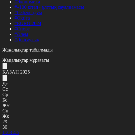
#Экономика
#«100 кітап» ұлттық сауалнамасы
#Референдум
#Оқиға
#EURO 2024
#Спорт
#Әлем
#Денсаулық
Жаңалықтар табылмады
Жаңалықтар мұрағаты
ҚАЗАН 2025
Дс
Сс
Ср
Бс
Жм
Сн
Жк
29
30
1
2
3
4
5