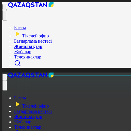
Басты
Тікелей эфир
Бағдарлама кестесі
Жаңалықтар
Жобалар
Телехикаялар
Басты
Тікелей эфир
Бағдарлама кестесі
Жаңалықтар
Жобалар
Телехикаялар