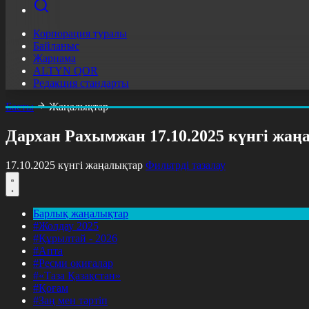
Корпорация туралы
Байланыс
Жарнама
ALTYN QOR
Редакция стандарты
Басты
Жаңалықтар
Дархан Рахымжан 17.10.2025 күнгі жа
17.10.2025 күнгі жаңалықтар
Фильтрді тазалау
Барлық жаңалықтар
#Жолдау 2025
#Құрылтай - 2026
#Апта
#Ресми оқиғалар
#«Таза Қазақстан»
#Қоғам
#Заң мен тәртіп