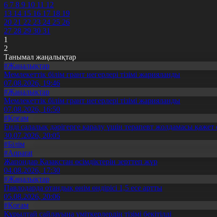
6
7
8
9
10
11
12
13
14
15
16
17
18
19
20
21
22
23
24
25
26
27
28
29
30
31
1
2
Танымал жаңалықтар
#Жаңалықтар
Мемлекеттік білім грант иегерлері тізімі жарияланды
07.08.2026, 19:46
#Жаңалықтар
Мемлекеттік білім грант иегерлері тізімі жарияланды
07.08.2026, 16:50
#Қоғам
Енді салалық дәрігерге қаралу үшін терапевт жолдамасы қажет 
30.07.2026, 20:05
#Білім
#Aqparat
Жапондар Қазақстан өсімдіктерін зерттеп жүр
04.08.2026, 17:30
#Жаңалықтар
Павлодарда отандық өнім өндірісі 1,5 есе артты
05.08.2026, 20:06
#Қоғам
Құрылтай сайлауына үміткерлердің тізімі бекітілді