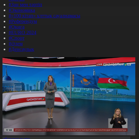
#Заң мен тәртіп
#Экономика
#«100 кітап» ұлттық сауалнамасы
#Референдум
#Оқиға
#EURO 2024
#Спорт
#Әлем
#Денсаулық