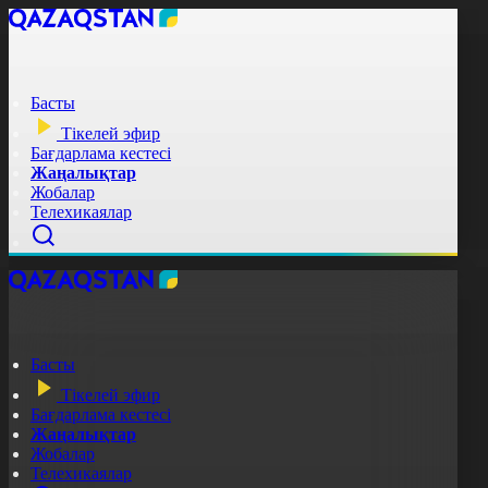
Басты
Тікелей эфир
Бағдарлама кестесі
Жаңалықтар
Жобалар
Телехикаялар
Басты
Тікелей эфир
Бағдарлама кестесі
Жаңалықтар
Жобалар
Телехикаялар