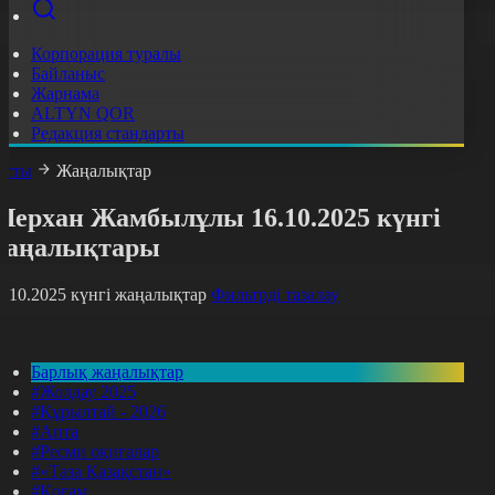
Корпорация туралы
Байланыс
Жарнама
ALTYN QOR
Редакция стандарты
асты
Жаңалықтар
Шерхан Жамбылұлы 16.10.2025 күнгі
жаңалықтары
6.10.2025 күнгі жаңалықтар
Фильтрді тазалау
Барлық жаңалықтар
#Жолдау 2025
#Құрылтай - 2026
#Апта
#Ресми оқиғалар
#«Таза Қазақстан»
#Қоғам