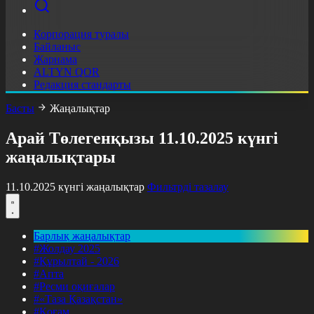
Корпорация туралы
Байланыс
Жарнама
ALTYN QOR
Редакция стандарты
Басты
Жаңалықтар
Арай Төлегенқызы 11.10.2025 күнгі
жаңалықтары
11.10.2025 күнгі жаңалықтар
Фильтрді тазалау
Барлық жаңалықтар
#Жолдау 2025
#Құрылтай - 2026
#Апта
#Ресми оқиғалар
#«Таза Қазақстан»
#Қоғам