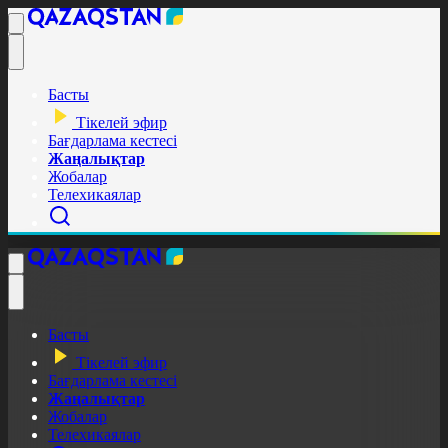
Басты
Тікелей эфир
Бағдарлама кестесі
Жаңалықтар
Жобалар
Телехикаялар
Басты
Тікелей эфир
Бағдарлама кестесі
Жаңалықтар
Жобалар
Телехикаялар