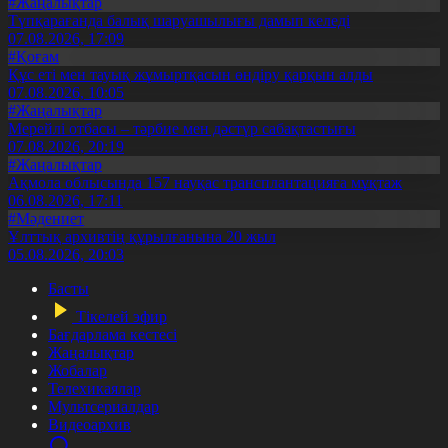
#Жаңалықтар
Түпқарағанда балық шаруашылығы дамып келеді
07.08.2026, 17:09
#Қоғам
Құс еті мен тауық жұмыртқасын өндіру қарқын алды
07.08.2026, 10:05
#Жаңалықтар
Мерейлі отбасы – тәрбие мен дәстүр сабақтастығы
07.08.2026, 20:19
#Жаңалықтар
Ақмола облысында 157 науқас трансплантацияға мұқтаж
06.08.2026, 17:11
#Мәдениет
Ұлттық архивтің құрылғанына 20 жыл
05.08.2026, 20:03
Басты
Тікелей эфир
Бағдарлама кестесі
Жаңалықтар
Жобалар
Телехикаялар
Мультсериалдар
Видеоархив