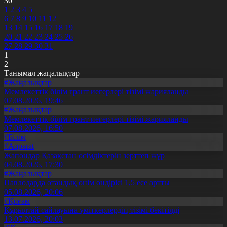
30
1
2
3
4
5
6
7
8
9
10
11
12
13
14
15
16
17
18
19
20
21
22
23
24
25
26
27
28
29
30
31
1
2
Танымал жаңалықтар
#Жаңалықтар
Мемлекеттік білім грант иегерлері тізімі жарияланды
07.08.2026, 19:46
#Жаңалықтар
Мемлекеттік білім грант иегерлері тізімі жарияланды
07.08.2026, 16:50
#Білім
#Aqparat
Жапондар Қазақстан өсімдіктерін зерттеп жүр
04.08.2026, 17:30
#Жаңалықтар
Павлодарда отандық өнім өндірісі 1,5 есе артты
05.08.2026, 20:06
#Қоғам
Құрылтай сайлауына үміткерлердің тізімі бекітілді
13.07.2026, 20:03