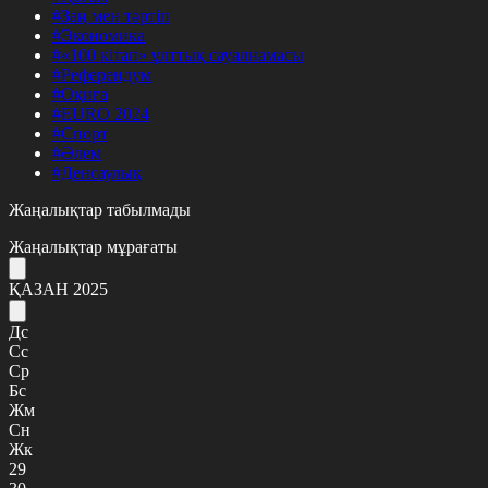
#Заң мен тәртіп
#Экономика
#«100 кітап» ұлттық сауалнамасы
#Референдум
#Оқиға
#EURO 2024
#Спорт
#Әлем
#Денсаулық
Жаңалықтар табылмады
Жаңалықтар мұрағаты
ҚАЗАН 2025
Дс
Сс
Ср
Бс
Жм
Сн
Жк
29