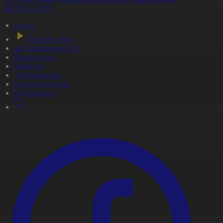
7.08.2026, 10:05
Басты
Тікелей эфир
Бағдарлама кестесі
Жаңалықтар
Жобалар
Телехикаялар
Мультсериалдар
Видеоархив