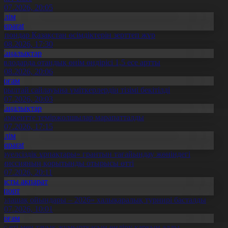
0.07.2026, 20:05
Білім
Aqparat
апондар Қазақстан өсімдіктерін зерттеп жүр
4.08.2026, 17:30
Жаңалықтар
авлодарда отандық өнім өндірісі 1,5 есе артты
5.08.2026, 20:06
Қоғам
ұрылтай сайлауына үміткерлердің тізімі бекітілді
3.07.2026, 20:03
Жаңалықтар
ымкентте теміржолшылар марапатталды
1.07.2026, 17:15
Білім
Aqparat
Тәуелсіздік ұрпақтары» грантын тағайындау жөніндегі
омиссияның қорытынды отырысы өтті
1.07.2026, 20:11
Басты ақпарат
Спорт
Болашақ ойындары – 2026» халықаралық турнирі басталды
0.07.2026, 10:01
Қоғам
ұс еті мен тауық жұмыртқасын өндіру қарқын алды