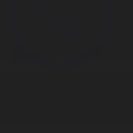
Корпорация туралы
Байланыс
Дистрибуция
Жарнама
Редакция стандарты