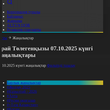
Корпорация туралы
Байланыс
Жарнама
ALTYN QOR
Редакция стандарты
асты
Жаңалықтар
рай Төлегенқызы 07.10.2025 күнгі
жаңалықтары
7.10.2025 күнгі жаңалықтар
Фильтрді тазалау
Барлық жаңалықтар
#Жолдау 2025
#Құрылтай - 2026
#Апта
#Ресми оқиғалар
#«Таза Қазақстан»
#Қоғам