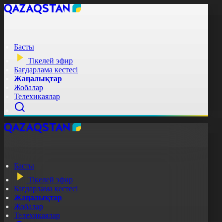
Басты
Тікелей эфир
Бағдарлама кестесі
Жаңалықтар
Жобалар
Телехикаялар
Басты
Тікелей эфир
Бағдарлама кестесі
Жаңалықтар
Жобалар
Телехикаялар