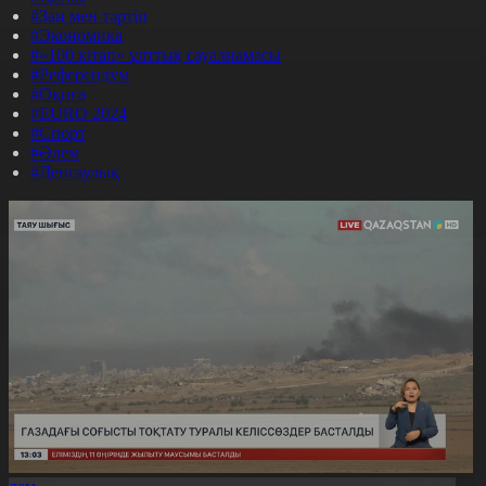
#Заң мен тәртіп
#Экономика
#«100 кітап» ұлттық сауалнамасы
#Референдум
#Оқиға
#EURO 2024
#Спорт
#Әлем
#Денсаулық