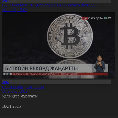
Әлем
азадағы соғысты тоқтату туралы келіссөздер басталды
7.10.2025, 13:03
Әлем
иткойн рекорд жаңартты
7.10.2025, 13:02
аңалықтар мұрағаты
АЗАН 2025
с