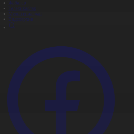
Жобалар
Телехикаялар
Мультсериалдар
Видеоархив