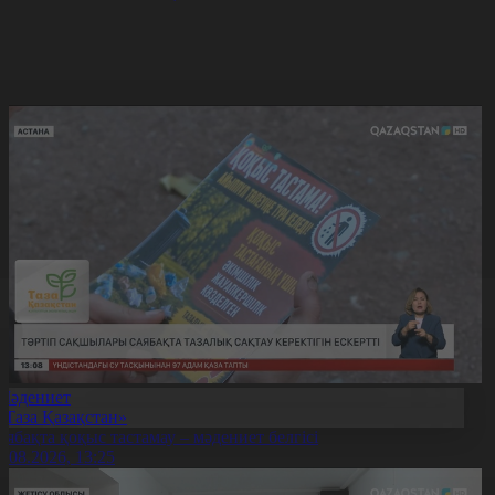
Мәдениет
«Таза Қазақстан»
аябақта қоқыс тастамау – мәдениет белгісі
7.08.2026, 13:25