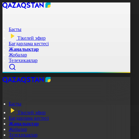
Басты
Тікелей эфир
Бағдарлама кестесі
Жаңалықтар
Жобалар
Телехикаялар
Басты
Тікелей эфир
Бағдарлама кестесі
Жаңалықтар
Жобалар
Телехикаялар