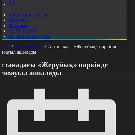
Корпорация туралы
Байланыс
Жарнама
ALTYN QOR
Редакция стандарты
асты
Жаңалықтар
Астанадағы «Жерұйық» паркінде
тноауыл ашылады
Астанадағы «Жерұйық» паркінде
этноауыл ашылады