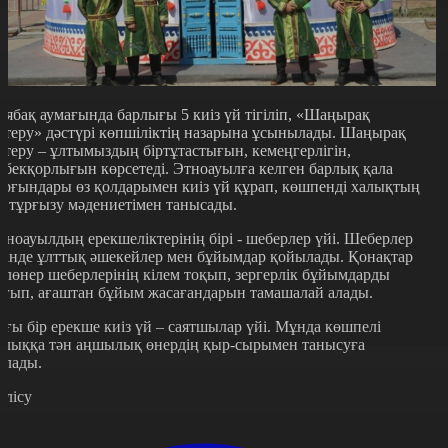
аябақ аумағында барлығы 5 киіз үй тігіліп, «Шаңырақ
өтеру» дәстүрі көпшіліктің назарына ұсынылады. Шаңырақ
өтеру – ұлтымыздың біртұтастығын, кемеңгерлігін,
ңбекқорлығын көрсетеді. Этноауылға келген барлық қала
ұрғындары өз қолдарымен киіз үй құрап, көшпенді халықтың
й тұрғызу мәдениетімен танысады.
тноауылдың ерекшеліктерінің бірі - шеберлер үйі. Шеберлер
йінде ұлттық әшекейлер мен бұйымдар қойылады. Қонақтар
олөнер шеберлерінің кілем тоқып, зергерлік бұйымдарды
оғып, ағаштан бұйым жасағандарын тамашалай алады.
ағы бір ерекше киіз үй – саятшылар үйі. Мұнда көшпелі
алыққа тән аңшылық өнердің қыр-сырымен танысуға
олады.
өлісу