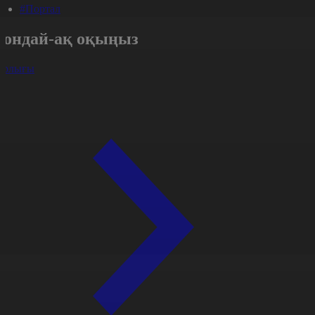
#Портал
Сондай-ақ оқыңыз
арлығы