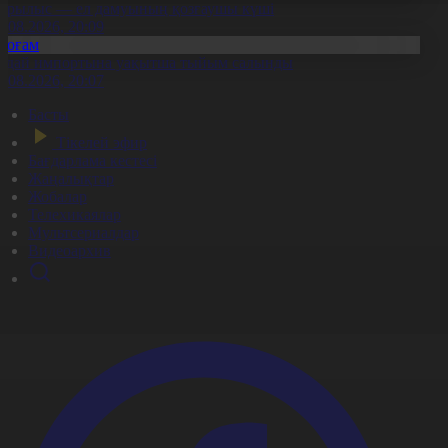
ұрылыс — ел дамуының қозғаушы күші
8.08.2026, 20:09
Қоғам
идай импортына уақытша тыйым салынды
8.08.2026, 20:07
Басты
Тікелей эфир
Бағдарлама кестесі
Жаңалықтар
Жобалар
Телехикаялар
Мультсериалдар
Видеоархив