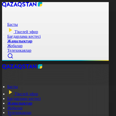
Басты
Тікелей эфир
Бағдарлама кестесі
Жаңалықтар
Жобалар
Телехикаялар
Басты
Тікелей эфир
Бағдарлама кестесі
Жаңалықтар
Жобалар
Телехикаялар