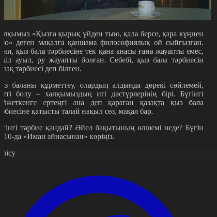
алқымыз «Қызға қырық үйден тыю, қала берсе, қара күңнен
ыю» деген мақалға қаншама философиялық ой сыйғызған.
ғни, қыз бала тәрбиесіне тек қана анасы ғана жауапты емес,
үкіл ауыл, ру жауапты болған. Себебі, қыз бала тәрбиесін
рпақ тәрбиесі деп білген.
ыз баланы құрметтеу, олардың алдында дөрекі сөйлемей,
зетті болу – халқымыздың игі дәстүрлерінің бірі. Бүгінгі
ойжеткенге ертеңгі ана деп қараған қазақта қыз бала
әрбиесіне қатысты талай нақыл сөз, мақал бар.
үгінгі тәрбие қандай? Әйел бақытының өлшемі неде? Бүгін
9.10-да «Иман айнасынан» көріңіз.
өлісу