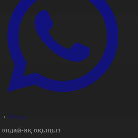
#Портал
Сондай-ақ оқыңыз