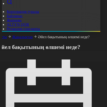
Корпорация туралы
Байланыс
Жарнама
ALTYN QOR
Редакция стандарты
асты
Жаңалықтар
Әйел бақытының өлшемі неде?
Әйел бақытының өлшемі неде?