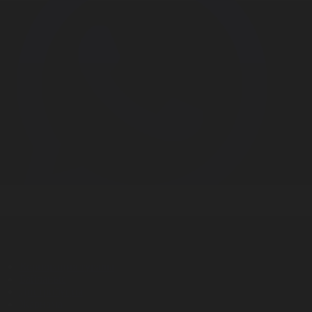
Корпорация туралы
Байланыс
Дистрибуция
Жарнама