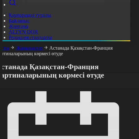
Корпорация туралы
Байланыс
Жарнама
ALTYN QOR
Редакция стандарты
асты
Жаңалықтар
Астанада Қазақстан-Франция
артиналарының көрмесі өтуде
Астанада Қазақстан-Франция
картиналарының көрмесі өтуде