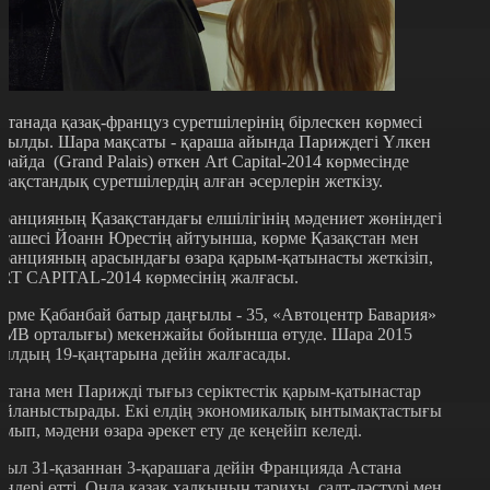
станада қазақ-француз суретшілерінің бірлескен көрмесі
шылды. Шара мақсаты - қараша айында Париждегі Үлкен
арайда (Grand Palais) өткен Art Capital-2014 көрмесінде
азақстандық суретшілердің алған әсерлерін жеткізу.
ранцияның Қазақстандағы елшілігінің мәдениет жөніндегі
тташесі Йоанн Юрестің айтуынша, көрме Қазақстан мен
ранцияның арасындағы өзара қарым-қатынасты жеткізіп,
RT CAPITAL-2014 көрмесінің жалғасы.
өрме Қабанбай батыр даңғылы - 35, «Автоцентр Бавария»
БМВ орталығы) мекенжайы бойынша өтуде. Шара 2015
ылдың 19-қаңтарына дейін жалғасады.
стана мен Парижді тығыз серіктестік қарым-қатынастар
айланыстырады. Екі елдің экономикалық ынтымақтастығы
амып, мәдени өзара әрекет ету де кеңейіп келеді.
иыл 31-қазаннан 3-қарашаға дейін Францияда Астана
үндері өтті. Онда қазақ халқының тарихы, салт-дәстүрі мен