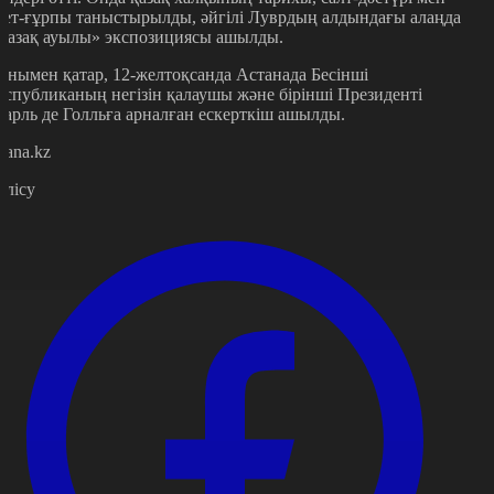
дет-ғұрпы таныстырылды, әйгілі Луврдың алдындағы алаңда
Қазақ ауылы» экспозициясы ашылды.
онымен қатар, 12-желтоқсанда Астанада Бесінші
еспубликаның негізін қалаушы және бірінші Президенті
арль де Голльға арналған ескерткіш ашылды.
stana.kz
өлісу