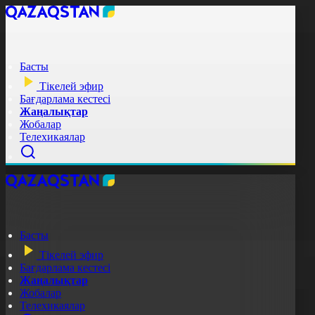
Басты
Тікелей эфир
Бағдарлама кестесі
Жаңалықтар
Жобалар
Телехикаялар
Басты
Тікелей эфир
Бағдарлама кестесі
Жаңалықтар
Жобалар
Телехикаялар