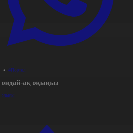
#Портал
Сондай-ақ оқыңыз
арлығы