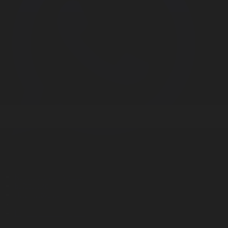
Корпорация туралы
Байланыс
Дистрибуция
Жарнама
Редакция стандарты