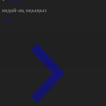
#Портал
Сондай-ақ оқыңыз
арлығы