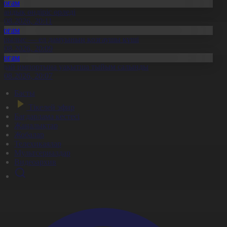
Қоғам
тандық өндіріс өрледі
8.08.2026, 20:11
Қоғам
ұрылыс — ел дамуының қозғаушы күші
8.08.2026, 20:09
Қоғам
идай импортына уақытша тыйым салынды
8.08.2026, 20:07
Басты
Тікелей эфир
Бағдарлама кестесі
Жаңалықтар
Жобалар
Телехикаялар
Мультсериалдар
Видеоархив