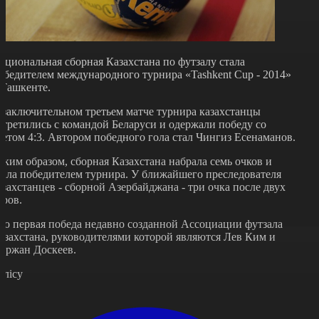
ациональная сборная Казахстана по футзалу стала
обедителем международного турнира «Tashkent Cup - 2014»
 Ташкенте.
 заключительном третьем матче турнира казахстанцы
стретились с командой Беларуси и одержали победу со
четом 4:3. Автором победного гола стал Чингиз Есенаманов.
аким образом, сборная Казахстана набрала семь очков и
тала победителем турнира. У ближайшего преследователя
азахстанцев - сборной Азербайджана - три очка после двух
уров.
то первая победа недавно созданной Ассоциации футзала
азахстана, руководителями которой являются Лев Ким и
уржан Доскеев.
өлісу