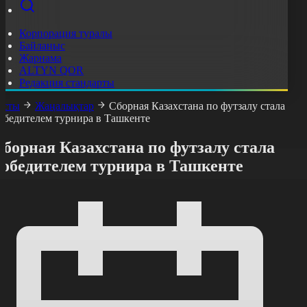
Корпорация туралы
Байланыс
Жарнама
ALTYN QOR
Редакция стандарты
асты
Жаңалықтар
Сборная Казахстана по футзалу стала
обедителем турнира в Ташкенте
борная Казахстана по футзалу стала
победителем турнира в Ташкенте