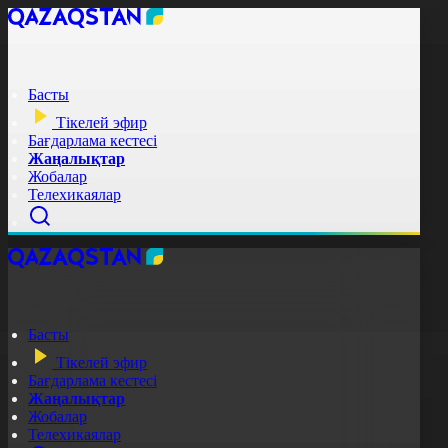
Басты
Тікелей эфир
Бағдарлама кестесі
Жаңалықтар
Жобалар
Телехикаялар
Басты
Тікелей эфир
Бағдарлама кестесі
Жаңалықтар
Жобалар
Телехикаялар