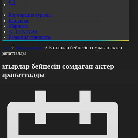
Корпорация туралы
Байланыс
Жарнама
ALTYN QOR
Редакция стандарты
асты
Жаңалықтар
Батырлар бейнесін сомдаған актер
арапатталды
атырлар бейнесін сомдаған актер
марапатталды