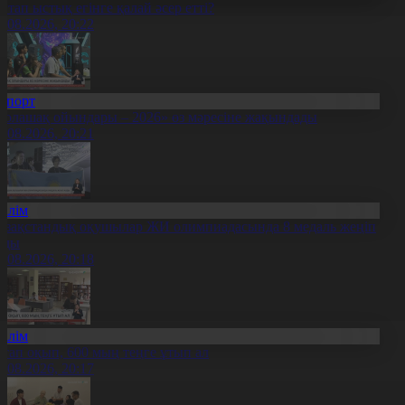
птап ыстық егінге қалай әсер етті?
9.08.2026, 20:22
Спорт
Болашақ ойындары – 2026» өз мәресіне жақындады
8.08.2026, 20:21
Білім
азақстандық оқушылар ЖИ олимпиадасында 8 медаль жеңіп
лды
8.08.2026, 20:18
Білім
ітап оқып, 600 мың теңге ұтып ал
8.08.2026, 20:17