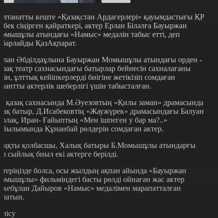
алтанатты кеште «Қазақстан Ардагерлері» қауымдастығы ҚР
ңбек сіңірген қайраткері, актер Ерлан Біләлға Бауыржан
омышұлы атындағы «Намыс» медалін табыс етті, деп
абарлайды ҚазАқпарат.
рлан Әбділдаұлына Бауыржан Момышұлы атындағы орден -
азақ театр сахнасындағы батырлар бейнесін сахналағаны
шін, ұлттық кейіпкерлерді биігіне жетікізіп сомдаған
алантты актерлік шеберлігі үшін табысталған.
л қазақ сахнасында М.Әуезовтың «Қилы заман» драмасында
зақ батыр, Д.Исабековтің «Жаужүрек» драмасындағы Балуан
олақ, Иран- Ғайыптың «Мен ішпеген у бар ма?..»
ойылымында Құнанбай рөлдерін сомдаған актер.
аңқты қолбасшы, Халық батыры Б.Момышұлы атындарғы
ұл сыйлық биыл екі актерге берілді.
стеріңізде болса, осы жылдың ақпан айында «Бауыржан
омышұлы» фильміндегі басты рөлді ойнаған жас актер
ркебұлан Дайыров «Намыс» медалімен марапатталған
олатын.
өлісу