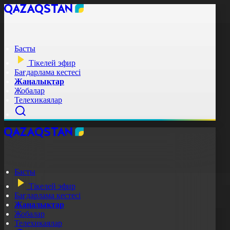
Басты
Тікелей эфир
Бағдарлама кестесі
Жаңалықтар
Жобалар
Телехикаялар
Басты
Тікелей эфир
Бағдарлама кестесі
Жаңалықтар
Жобалар
Телехикаялар