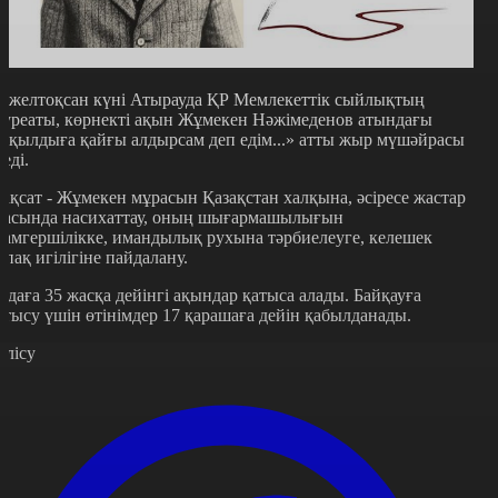
2 желтоқсан күні Атырауда ҚР Мемлекеттік сыйлықтың
ауреаты, көрнекті ақын Жұмекен Нәжімеденов атындағы
Ақылдыға қайғы алдырсам деп едім...» атты жыр мүшәйрасы
теді.
ақсат - Жұмекен мұрасын Қазақстан халқына, әсіресе жастар
расында насихаттау, оның шығармашылығын
дамгершілікке, имандылық рухына тәрбиелеуге, келешек
рпақ игілігіне пайдалану.
одаға 35 жасқа дейінгі ақындар қатыса алады. Байқауға
атысу үшін өтінімдер 17 қарашаға дейін қабылданады.
өлісу