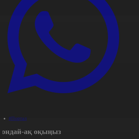
#Портал
Сондай-ақ оқыңыз