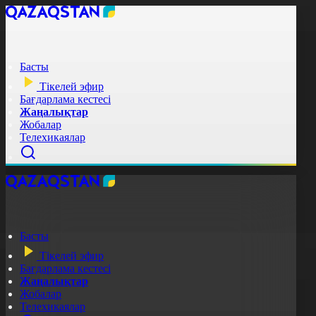
Басты
Тікелей эфир
Бағдарлама кестесі
Жаңалықтар
Жобалар
Телехикаялар
Басты
Тікелей эфир
Бағдарлама кестесі
Жаңалықтар
Жобалар
Телехикаялар