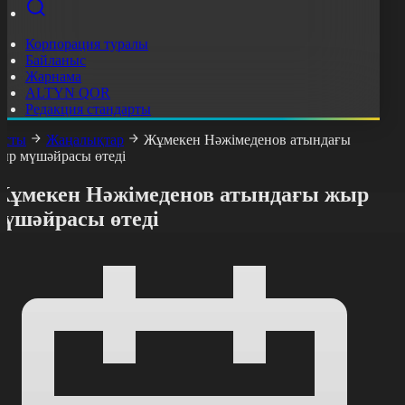
Корпорация туралы
Байланыс
Жарнама
ALTYN QOR
Редакция стандарты
асты
Жаңалықтар
Жұмекен Нәжімеденов атындағы
ыр мүшәйрасы өтеді
Жұмекен Нәжімеденов атындағы жыр
мүшәйрасы өтеді