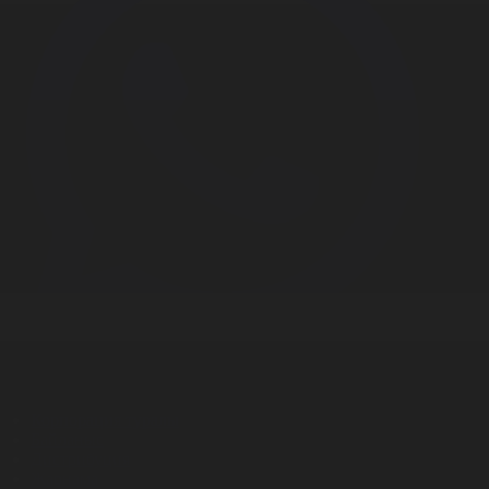
Корпорация туралы
Байланыс
Дистрибуция
Жарнама