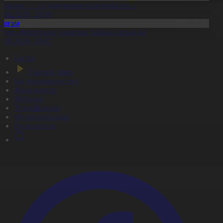
ұрылыс — ел дамуының қозғаушы күші
8.08.2026, 20:09
Қоғам
идай импортына уақытша тыйым салынды
8.08.2026, 20:07
Басты
Тікелей эфир
Бағдарлама кестесі
Жаңалықтар
Жобалар
Телехикаялар
Мультсериалдар
Видеоархив