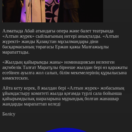
Алматыда Абай атындағы опера және балет театрында
«Алтын жүрек» сыйлығының иегері анықталды. «Алтын
жүректі» жанды Қазақстан мұсылмандары діни
басқармасының төрағасы Ержан қажы Малғажыұлы
марапаттады.
«Жылдың қайырымды жаны» номинациясын иеленген
ақтөбелік Талғат Маратұлы бірнеше жылдан бері өз қаражаты
есебінен ауылға жол салып, білім мекемелерінің құрылысына
көмектескен.
Айта кету керек, 8 жылдан бері «Алтын жүрек» жобасының
ұйымдастыру комитеті жылда қоғамда түрлі сала бойынша
қайырымдылық шараларына мұрындық болған жанашыр
жандарды марапаттап келеді
Бөлісу