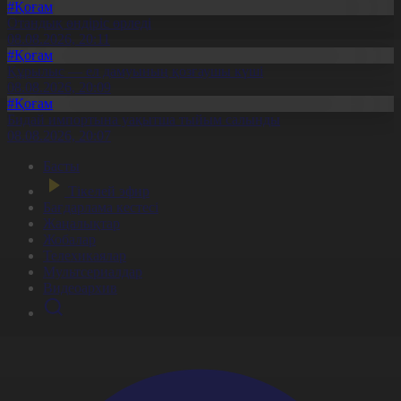
#Қоғам
Отандық өндіріс өрледі
08.08.2026, 20:11
#Қоғам
Құрылыс — ел дамуының қозғаушы күші
08.08.2026, 20:09
#Қоғам
Бидай импортына уақытша тыйым салынды
08.08.2026, 20:07
Басты
Тікелей эфир
Бағдарлама кестесі
Жаңалықтар
Жобалар
Телехикаялар
Мультсериалдар
Видеоархив