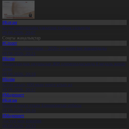
#Қоғам
Бидай импортына уақытша тыйым салынды
08.08.2026, 20:07
Соңғы жаңалықтар
#Спорт
«Болашақ ойындары – 2026» өз мәресіне жақындады
08.08.2026, 20:21
#Білім
Қазақстандық оқушылар ЖИ олимпиадасында 8 медаль жеңіп
алды
08.08.2026, 20:18
#Білім
Кітап оқып, 600 мың теңге ұтып ал
08.08.2026, 20:17
#Мәдениет
#Қоғам
Өнерді өнеге еткен Ерниязовтар отбасы
08.08.2026, 20:16
#Мәдениет
Дәстүр мен креатив
08.08.2026, 20:13