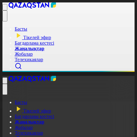
Басты
Тікелей эфир
Бағдарлама кестесі
Жаңалықтар
Жобалар
Телехикаялар
Басты
Тікелей эфир
Бағдарлама кестесі
Жаңалықтар
Жобалар
Телехикаялар