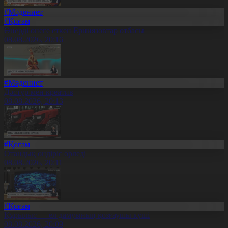
#Мәдениет
#Қоғам
Өнерді өнеге еткен Ерниязовтар отбасы
08.08.2026, 20:16
#Мәдениет
Дәстүр мен креатив
08.08.2026, 20:13
#Қоғам
Отандық өндіріс өрледі
08.08.2026, 20:11
#Қоғам
Құрылыс — ел дамуының қозғаушы күші
08.08.2026, 20:09