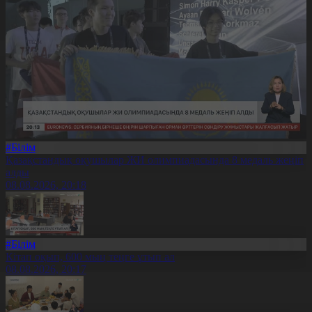
#Білім
Қазақстандық оқушылар ЖИ олимпиадасында 8 медаль жеңіп
алды
08.08.2026, 20:18
#Білім
Кітап оқып, 600 мың теңге ұтып ал
08.08.2026, 20:17