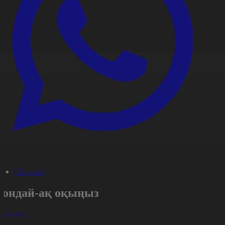
#Портал
Сондай-ақ оқыңыз
арлығы