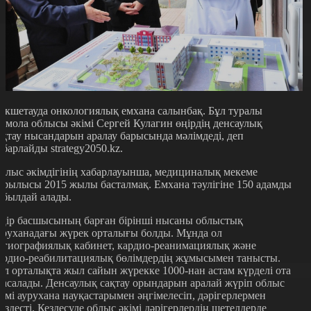
өкшетауда онкологиялық емхана салынбақ. Бұл туралы
қмола облысы әкімі Сергей Кулагин өңірдің денсаулық
ақтау нысандарын аралау барысында мәлімдеді, деп
абарлайды strategy2050.kz.
блыс әкімдігінің хабарлауынша, медициналық мекеме
ұрылысы 2015 жылы басталмақ. Емхана тәулігіне 150 адамды
абылдай алады.
ңір басшысының барған бірінші нысаны облыстық
уруханадағы жүрек орталығы болды. Мұнда ол
нгиографиялық кабинет, кардио-реанимациялық және
ардио-реабилитациялық бөлімдердің жұмысымен танысты.
ұл орталықта жыл сайын жүрекке 1000-нан астам күрделі ота
асалады. Денсаулық сақтау орындарын аралай жүріп облыс
кімі аурухана науқастарымен әңгімелесіп, дәрігерлермен
үздесті. Кездесуде облыс әкімі дәрігерлердің шетелдерде