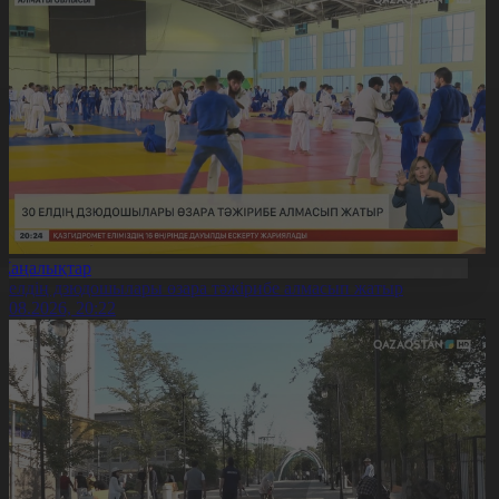
Жаңалықтар
0 елдің дзюдошылары өзара тәжірибе алмасып жатыр
6.08.2026, 20:22