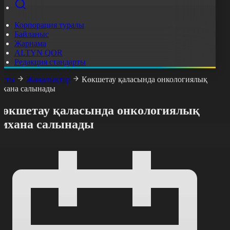
Корпорация туралы
Байланыс
Жарнама
ALTYN QOR
Редакция стандарты
асты
Жаңалықтар
Көкшетау қаласында онкологиялық
мхана салынады
Көкшетау қаласында онкологиялық
емхана салынады