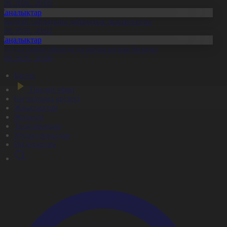
6.08.2026, 20:05
Жаңалықтар
ұрылтай сайлауына дайындық пысықталды
6.08.2026, 20:02
Жаңалықтар
ҚО-да тамыз айында да аптап ыстық болады
6.08.2026, 20:00
Басты
Тікелей эфир
Бағдарлама кестесі
Жаңалықтар
Жобалар
Телехикаялар
Мультсериалдар
Видеоархив