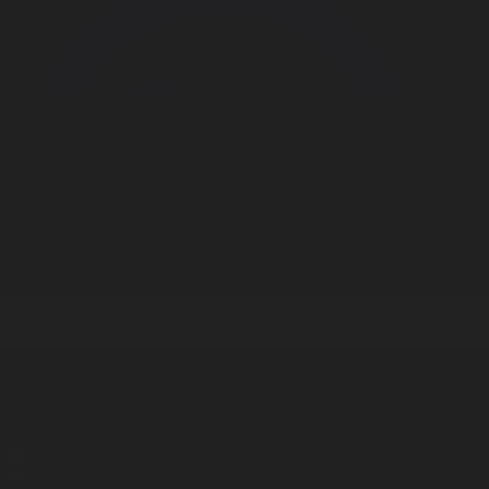
Корпорация туралы
Байланыс