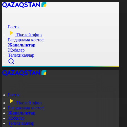
Басты
Тікелей эфир
Бағдарлама кестесі
Жаңалықтар
Жобалар
Телехикаялар
Басты
Тікелей эфир
Бағдарлама кестесі
Жаңалықтар
Жобалар
Телехикаялар