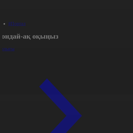
#Портал
Сондай-ақ оқыңыз
арлығы