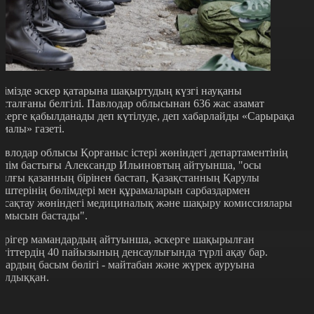
лімізде әскер қатарына шақыртудың күзгі науқаны
асталғаны белгілі. Павлодар облысынан 636 жас азамат
скерге қабылданады деп күтілуде, деп хабарлайды «Сарырақа
амалы» газеті.
авлодар облысы Қорғаныс істері жөніндегі департаментінің
өлім бастығы Александр Ильиновтың айтуынша, "осы
ылғы қазанның бірінен бастап, Қазақстанның Қарулы
үштерінің бөлімдері мен құрамаларын сарбаздармен
асақтау жөніндегі медициналық және шақыру комиссиялары
ұмысын бастады".
әрігер мамандардың айтуынша, әскерге шақырылған
ігіттердің 40 пайызының денсаулығында түрлі ақау бар.
лардың басым бөлігі - майтабан және жүрек ауруына
алдыққан.