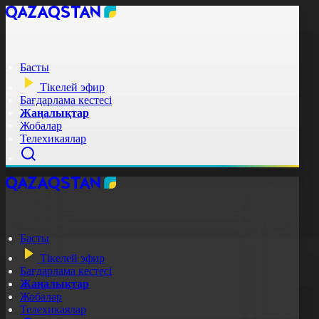
Басты
Тікелей эфир
Бағдарлама кестесі
Жаңалықтар
Жобалар
Телехикаялар
Басты
Тікелей эфир
Бағдарлама кестесі
Жаңалықтар
Жобалар
Телехикаялар