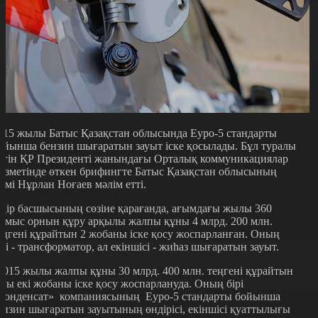
015 жылы Батыс Қазақстан облысында Еуро-5 стандарты
ойынша бензин шығаратын зауыт іске қосылады. Бұл туралы
үгін ҚР Президенті жанындағы Орталық коммуникациялар
ызметінде өткен брифингте Батыс Қазақстан облысының
кімі Нұрлан Ноғаев мәлім етті.
ңір басшысының сөзіне қарағанда, ағымдағы жылы 360
ұмыс орнын құру арқылы жалпы құны 4 млрд. 200 млн.
еңгені құрайтын 2 жобаны іске қосу жоспарланған. Оның
ірі - трансформатор, ал екіншісі - жиһаз шығаратын зауыт.
2015 жылы жалпы құны 30 млрд. 400 млн. теңгені құрайтын
ағы екі жобаны іске қосу жоспарлануда. Оның бірі
Конденсат» компаниясының Еуро-5 стандарты бойынша
ензин шығаратын зауытының өндірісі, екіншісі қуаттылығы