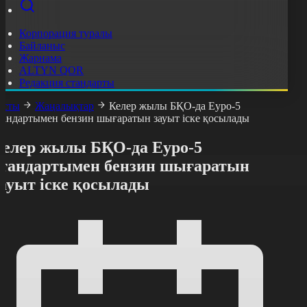
Корпорация туралы
Байланыс
Жарнама
ALTYN QOR
Редакция стандарты
асты
Жаңалықтар
Келер жылы БҚО-да Еуро-5
тандартымен бензин шығаратын зауыт іске қосылады
Келер жылы БҚО-да Еуро-5
стандартымен бензин шығаратын
зауыт іске қосылады