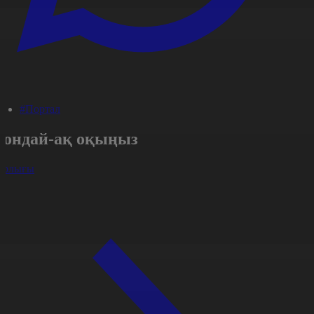
#Портал
Сондай-ақ оқыңыз
арлығы