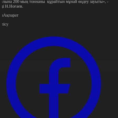
ылына 200 мың тоннаны құрайтын мұнай өңдеу зауыты», -
еді Н.Ноғаев.
азАқпарат
өлісу