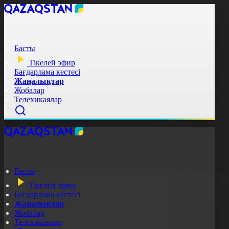
Басты
Тікелей эфир
Бағдарлама кестесі
Жаңалықтар
Жобалар
Телехикаялар
Басты
Тікелей эфир
Бағдарлама кестесі
Жаңалықтар
Жобалар
Телехикаялар