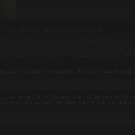
не жүзеге асыру» тақырыбында конференция өтеді.
етелдік әріптестер, сондай-ақ, жұмыс берушілер, мемлекеттік 
арын әзірлеу, жүзеге асыру және коммерциализациялау, бағала
лледждер жүйесінде инновациялық білім беру бағдарламаларын
:
 халықаралық ұйым), Британия Кеңесі (Ұлыбритания), Pearson 
ық және кәсіби білім беру департаментінің, «РҒӘО» АҚ, «Кәсіпқ