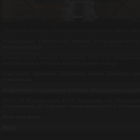
1 қазан күні Астанада «Білім беру бағдарламалары: әзірлеу жә
Конференцияға Ұлыбритания, Германия, Австралиядан келген ш
өкілдері қатысады.
Конференцияда шетелдік сарапшылар білім беру бағдарламал
сертификациялау бойынша тәжірибелерімен бөліседі.
Одан бөлек, «Кәсіпқор» холдингінің әлемдік деңгейдегі ко
талқыланады.
Конференцияға халықаралық білім беру ұйымдарының өкілдері
TVET UK (Ұлыбритания), TAFE (Австралия), GIZ (Германиялық
ассоциациялар, ҚР Білім және ғылым министрлігінің Техникал
Фото:
urker.goo.kz
Бөлісу