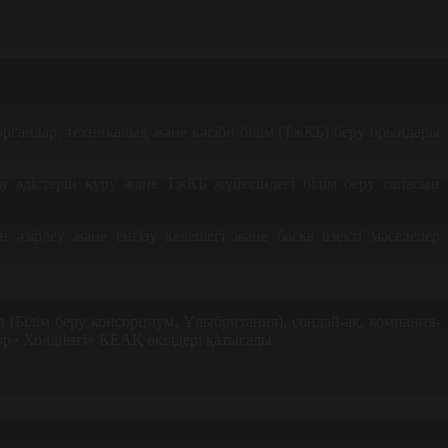
органдар, техникалық және кәсіби білім (ТжКБ) беру орындары
у әдістерін құру және ТжКБ жүйесіндегі білім беру сапасын
 әзірлеу және енгізу келешегі және басқа өзекті мәселелер
(Білім беру консорциум, Ұлыбритания), сондай-ақ, компания-
ор» Холдингі» КЕАҚ өкілдері қатысады.