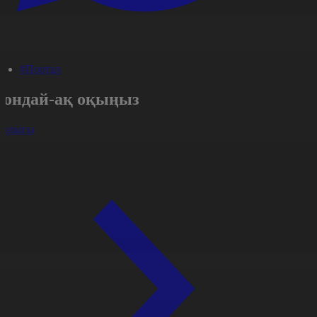
#Портал
Сондай-ақ оқыңыз
арлығы