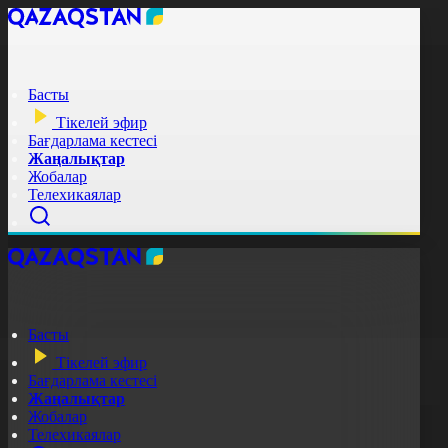
Басты
Тікелей эфир
Бағдарлама кестесі
Жаңалықтар
Жобалар
Телехикаялар
Басты
Тікелей эфир
Бағдарлама кестесі
Жаңалықтар
Жобалар
Телехикаялар