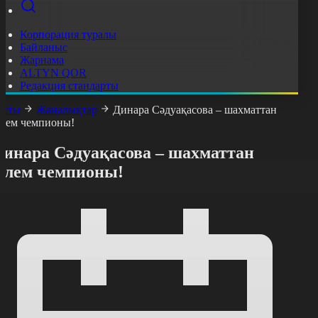
Корпорация туралы
Байланыс
Жарнама
ALTYN QOR
Редакция стандарты
асты
Жаңалықтар
Динара Сәдуақасова – шахматтан
лем чемпионы!
Динара Сәдуақасова – шахматтан
Әлем чемпионы!