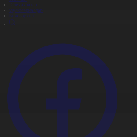
Телехикаялар
Мультсериалдар
Видеоархив