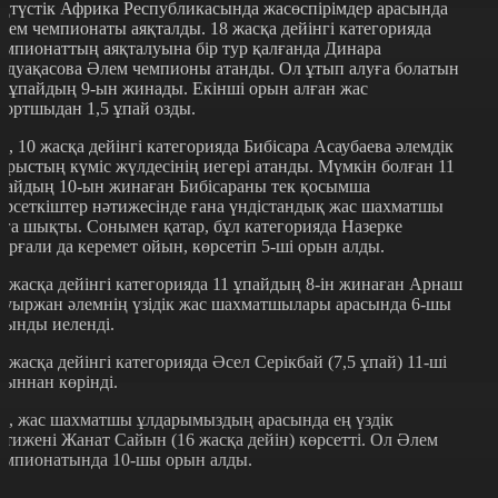
ңтүстік Африка Республикасында жасөспірімдер арасында
лем чемпионаты аяқталды. 18 жасқа дейінгі категорияда
емпионаттың аяқталуына бір тур қалғанда Динара
әдуақасова Әлем чемпионы атанды. Ол ұтып алуға болатын
0 ұпайдың 9-ын жинады. Екінші орын алған жас
портшыдан 1,5 ұпай озды.
л, 10 жасқа дейінгі категорияда Бибісара Асаубаева әлемдік
арыстың күміс жүлдесінің иегері атанды. Мүмкін болған 11
пайдың 10-ын жинаған Бибісараны тек қосымша
өрсеткіштер нәтижесінде ғана үндістандық жас шахматшы
лға шықты. Сонымен қатар, бұл категорияда Назерке
ұрғали да керемет ойын, көрсетіп 5-ші орын алды.
4 жасқа дейінгі категорияда 11 ұпайдың 8-ін жинаған Арнаш
ауыржан әлемнің үзідік жас шахматшылары арасында 6-шы
рынды иеленді.
2 жасқа дейінгі категорияда Әсел Серікбай (7,5 ұпай) 11-ші
рыннан көрінді.
л, жас шахматшы ұлдарымыздың арасында ең үздік
әтижені Жанат Сайын (16 жасқа дейін) көрсетті. Ол Әлем
емпионатында 10-шы орын алды.