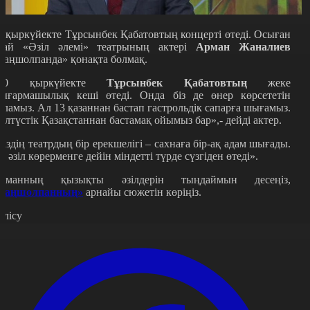
0 қыркүйекте Тұрсынбек Қабатовтың концерті өтеді. Осыған
рай «Әзіл әлемі» театрының актері
Арман Жаналиев
Таңшолпанда» қонақта болмақ.
10 қыркүйекте
Тұрсынбек Қабатовтың
жеке
ығармашылық кеші өтеді. Онда біз де өнер көрсететін
оламыз. Ал 13 қазаннан бастап гастрольдік сапарға шығамыз.
олтүстік Қазақстаннан бастамақ ойымыз бар»,- дейді актер.
Біздің театрдың бір ерекшелігі – сахнаға бір-ақ адам шығады.
р әзіл көрерменге дейін міндетті түрде сүзгіден өтеді».
рманның қызықты әзілдерін тыңдаймын десеңіз,
Таңшолпанның»
арнайы сюжетін көріңіз.
өлісу