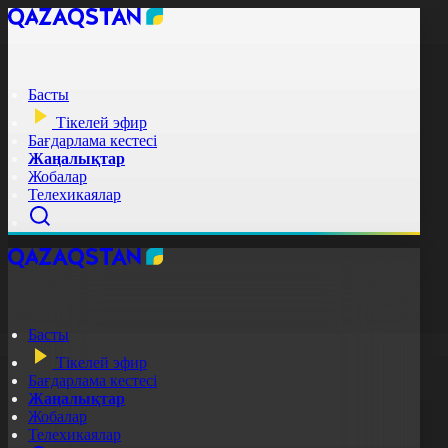
Басты
Тікелей эфир
Бағдарлама кестесі
Жаңалықтар
Жобалар
Телехикаялар
Басты
Тікелей эфир
Бағдарлама кестесі
Жаңалықтар
Жобалар
Телехикаялар