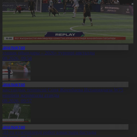
Жаңалықтар
Болашақ ойындары – 2026» турнирі аяқталды
0.08.2026, 09:58
Жаңалықтар
азақстандық теннисші Соня Жиенбаева Испаниядағы W75
урнирінің жеңімпазы атанды
0.08.2026, 09:57
Жаңалықтар
ҚШ-та күзетшілерді робот алмастыра бастады