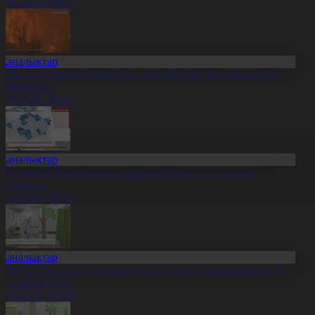
0.08.2026, 09:55
Жаңалықтар
рман өрті қаулап, британдық Колумбияда төтенше жағдай
арияланды
0.08.2026, 09:51
Жаңалықтар
азгидромет қолайсыз ауа райына байланысты ескерту
ариялады
0.08.2026, 09:51
Жаңалықтар
қтауда 13 жастағы баланың өліміне қатысты қылмыстық іс
отқа жолданды
0.08.2026, 09:50