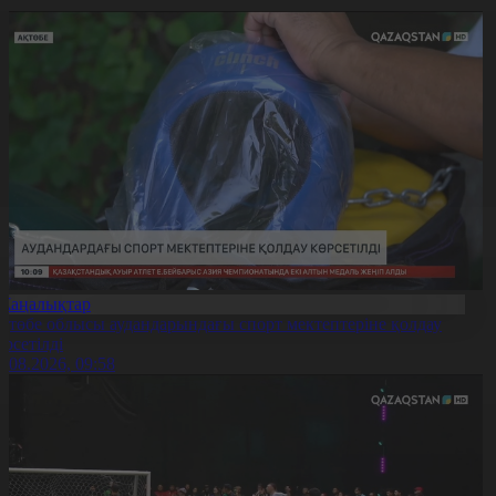
Жаңалықтар
қтөбе облысы аудандарындағы спорт мектептеріне қолдау
өрсетілді
0.08.2026, 09:58