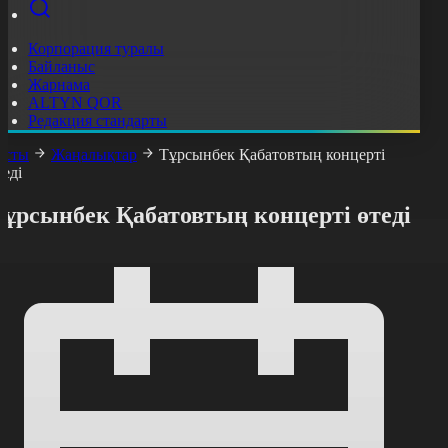
Корпорация туралы
Байланыс
Жарнама
ALTYN QOR
Редакция стандарты
асты
Жаңалықтар
Тұрсынбек Қабатовтың концерті
теді
Тұрсынбек Қабатовтың концерті өтеді