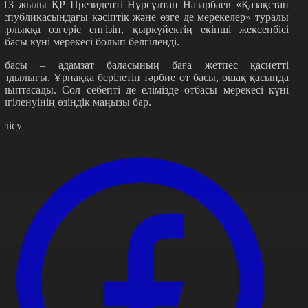
013 жылы ҚР Президенті Нұрсұлтан Назарбаев «Қазақстан
еспубликасындағы кәсіптік және өзге де мерекелер» туралы
арлыққа өзгеріс енгізіп, қыркүйектің екінші жексенбісі
тбасы күні мерекесі болып белгіленді.
тбасы – адамзат баласының баға жетпес қасиетті
ұндылығы. Ұрпаққа берілетін тәрбие от басы, ошақ қасында
алыптасады. Сол себепті де елімізде отбасы мерекесі күні
елгіленуінің өзіндік маңызы бар.
өлісу