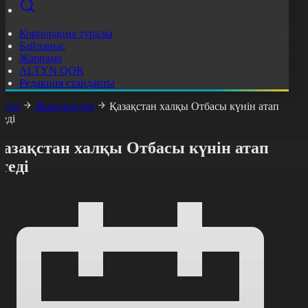
Корпорация туралы
Байланыс
Жарнама
ALTYN QOR
Редакция стандарты
асты
Жаңалықтар
Қазақстан халқы Отбасы күнін атап
теді
Қазақстан халқы Отбасы күнін атап
теді