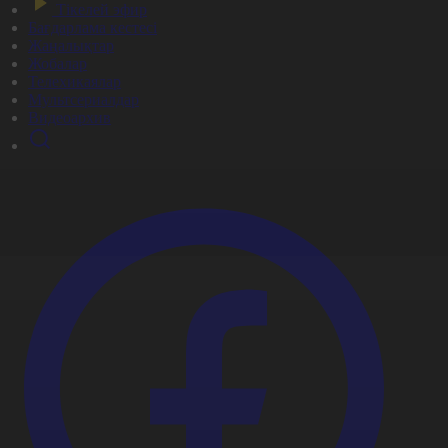
Тікелей эфир
Бағдарлама кестесі
Жаңалықтар
Жобалар
Телехикаялар
Мультсериалдар
Видеоархив