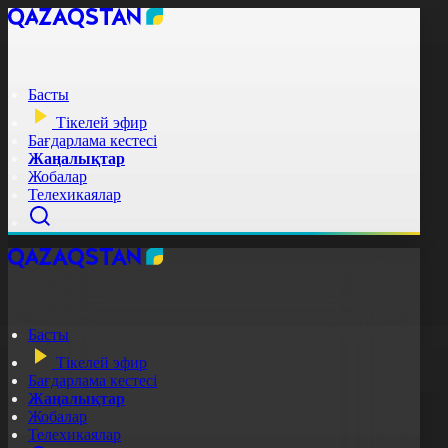
Басты
Тікелей эфир
Бағдарлама кестесі
Жаңалықтар
Жобалар
Телехикаялар
Басты
Тікелей эфир
Бағдарлама кестесі
Жаңалықтар
Жобалар
Телехикаялар