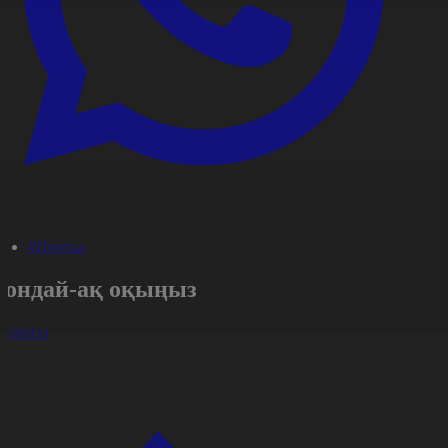
#Портал
Сондай-ақ оқыңыз
арлығы