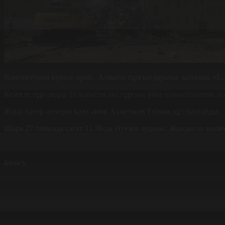
Конституция күніне орай, Алматы тұрғындарына қалалық «Ескі
Кезекте тұрғандар 16 қабатты екі тұрғын үйге қоныстанатын б
Жаңа пәтер иелерін қала әкімі Ахметжан Есімов құттықтайды.
Шара 27 тамызда сағат 11.30-да Әуезов ауданы, Жандосов көшес
Бөлісу