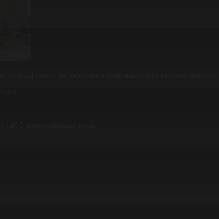
 үйлерді сүру» бағдарламасы бойынша пәтер кілттері табыстал
олады.
і 140/2 мекенжайында өтеді.